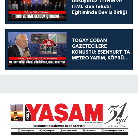
Dokuyoruz": İTHİB ve
İTML'den Tekstil
Eğitiminde Dev İş Birliği
TOGAY ÇOBAN
GAZETECİLERE
KONUŞTU: ESENYURT'TA
METRO YARIM, KÖPRÜ
DÖKÜLÜYOR, DERE
KOKUYOR!