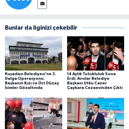
Bunlar da ilginizi çekebilir
Kuşadası Belediyesi’ne 3.
14 Aylık Tutukluluk Sona
Dalga Operasyonu:
Erdi: Avcılar Belediye
Başkanın Kızı ve Üst Düzey
Başkanı Utku Caner
İsimler Gözaltında
Çaykara Cezaevinden Çıktı