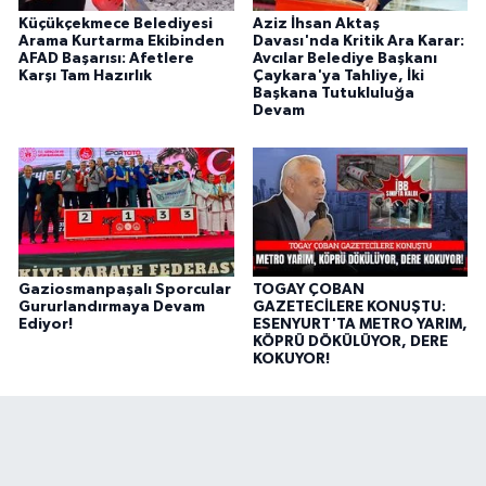
Küçükçekmece Belediyesi
Aziz İhsan Aktaş
Arama Kurtarma Ekibinden
Davası'nda Kritik Ara Karar:
AFAD Başarısı: Afetlere
Avcılar Belediye Başkanı
Karşı Tam Hazırlık
Çaykara'ya Tahliye, İki
Başkana Tutukluluğa
Devam
Gaziosmanpaşalı Sporcular
TOGAY ÇOBAN
Gururlandırmaya Devam
GAZETECİLERE KONUŞTU:
Ediyor!
ESENYURT'TA METRO YARIM,
KÖPRÜ DÖKÜLÜYOR, DERE
KOKUYOR!