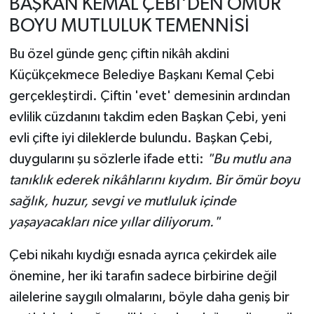
BAŞKAN KEMAL ÇEBİ'DEN ÖMÜR
BOYU MUTLULUK TEMENNİSİ
Bu özel günde genç çiftin nikâh akdini
Küçükçekmece Belediye Başkanı Kemal Çebi
gerçekleştirdi. Çiftin 'evet' demesinin ardından
evlilik cüzdanını takdim eden Başkan Çebi, yeni
evli çifte iyi dileklerde bulundu. Başkan Çebi,
duygularını şu sözlerle ifade etti:
"Bu mutlu ana
tanıklık ederek nikâhlarını kıydım. Bir ömür boyu
sağlık, huzur, sevgi ve mutluluk içinde
yaşayacakları nice yıllar diliyorum."
Çebi nikahı kıydığı esnada ayrıca çekirdek aile
önemine, her iki tarafın sadece birbirine değil
ailelerine saygılı olmalarını, böyle daha geniş bir