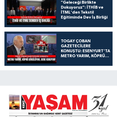
"Geleceği Birlikte
Dokuyoruz": İTHİB ve
İTML'den Tekstil
Eğitiminde Dev İş Birliği
TOGAY ÇOBAN
GAZETECİLERE
KONUŞTU: ESENYURT'TA
METRO YARIM, KÖPRÜ
DÖKÜLÜYOR, DERE
KOKUYOR!