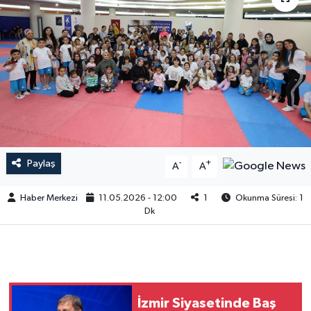
Paylaş
-
+
A
A
Haber Merkezi
11.05.2026 - 12:00
1
Okunma Süresi: 1
Dk
İzmir Siyasetinde Baş