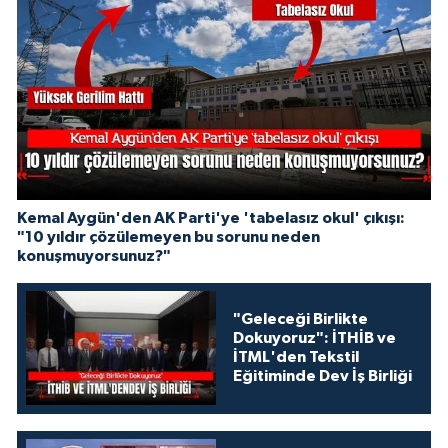
Kemal Aygün'den AK Parti'ye 'tabelasız okul' çıkışı:
"10 yıldır çözülemeyen bu sorunu neden
konuşmuyorsunuz?"
"Geleceği Birlikte
Dokuyoruz": İTHİB ve
İTML'den Tekstil
Eğitiminde Dev İş Birliği