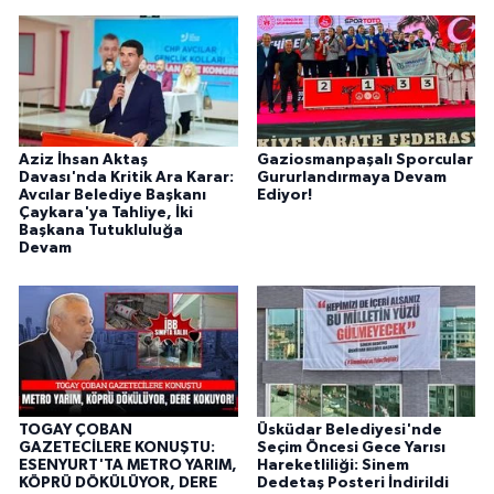
Aziz İhsan Aktaş
Gaziosmanpaşalı Sporcular
Davası'nda Kritik Ara Karar:
Gururlandırmaya Devam
Avcılar Belediye Başkanı
Ediyor!
Çaykara'ya Tahliye, İki
Başkana Tutukluluğa
Devam
TOGAY ÇOBAN
Üsküdar Belediyesi'nde
GAZETECİLERE KONUŞTU:
Seçim Öncesi Gece Yarısı
ESENYURT'TA METRO YARIM,
Hareketliliği: Sinem
KÖPRÜ DÖKÜLÜYOR, DERE
Dedetaş Posteri İndirildi