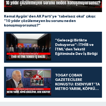
Kemal Aygün'den AK Parti'ye 'tabelasız okul' çıkışı:
"10 yıldır çözülemeyen bu sorunu neden
konuşmuyorsunuz?"
"Geleceği Birlikte
Dokuyoruz": İTHİB ve
İTML'den Tekstil
Eğitiminde Dev İş Birliği
TOGAY ÇOBAN
GAZETECİLERE
KONUŞTU: ESENYURT'TA
METRO YARIM, KÖPRÜ
DÖKÜLÜYOR, DERE
KOKUYOR!