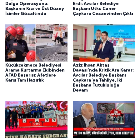
Dalga Operasyonu:
Erdi: Avcılar Belediye
Başkanın Kızı ve Üst Düzey
Başkanı Utku Caner
İsimler Gözaltında
Çaykara Cezaevinden Çıktı
Küçükçekmece Belediyesi
Aziz İhsan Aktaş
Arama Kurtarma Ekibinden
Davası'nda Kritik Ara Karar:
AFAD Başarısı: Afetlere
Avcılar Belediye Başkanı
Karşı Tam Hazırlık
Çaykara'ya Tahliye, İki
Başkana Tutukluluğa
Devam