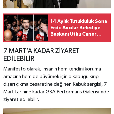
14 Aylık Tutukluluk Sona
Erdi: Avcılar Belediye
Başkanı Utku Caner
Çaykara Cezaevinden
Çıktı
7 MART’A KADAR ZİYARET
EDİLEBİLİR
Manifesto olarak, insanın hem kendini koruma
amacına hem de büyümek için o kabuğu kırıp
dışarı çıkma cesaretine değinen Kabuk sergisi, 7
Mart tarihine kadar GSA Performans Galerisi'nde
ziyaret edilebilir.