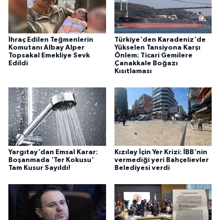
İhraç Edilen Teğmenlerin
Türkiye'den Karadeniz'de
Komutanı Albay Alper
Yükselen Tansiyona Karşı
Topsakal Emekliye Sevk
Önlem: Ticari Gemilere
Edildi
Çanakkale Boğazı
Kısıtlaması
Yargıtay'dan Emsal Karar:
Kızılay İçin Yer Krizi: İBB'nin
Boşanmada 'Ter Kokusu'
vermediği yeri Bahçelievler
Tam Kusur Sayıldı!
Belediyesi verdi