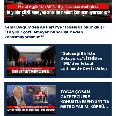
Kemal Aygün'den AK Parti'ye 'tabelasız okul' çıkışı:
"10 yıldır çözülemeyen bu sorunu neden
konuşmuyorsunuz?"
"Geleceği Birlikte
Dokuyoruz": İTHİB ve
İTML'den Tekstil
Eğitiminde Dev İş Birliği
TOGAY ÇOBAN
GAZETECİLERE
KONUŞTU: ESENYURT'TA
METRO YARIM, KÖPRÜ
DÖKÜLÜYOR, DERE