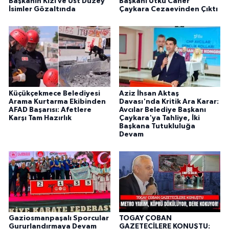
Başkanın Kızı ve Üst Düzey
Başkanı Utku Caner
İsimler Gözaltında
Çaykara Cezaevinden Çıktı
Küçükçekmece Belediyesi
Aziz İhsan Aktaş
Arama Kurtarma Ekibinden
Davası'nda Kritik Ara Karar:
AFAD Başarısı: Afetlere
Avcılar Belediye Başkanı
Karşı Tam Hazırlık
Çaykara'ya Tahliye, İki
Başkana Tutukluluğa
Devam
Gaziosmanpaşalı Sporcular
TOGAY ÇOBAN
Gururlandırmaya Devam
GAZETECİLERE KONUŞTU: