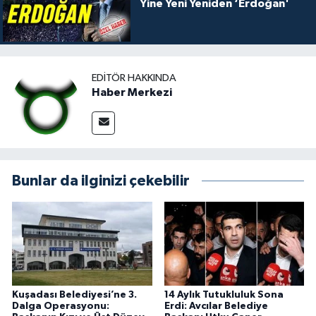
Yine Yeni Yeniden ‘Erdoğan'
EDITÖR HAKKINDA
Haber Merkezi
Bunlar da ilginizi çekebilir
Kuşadası Belediyesi’ne 3.
14 Aylık Tutukluluk Sona
Dalga Operasyonu:
Erdi: Avcılar Belediye