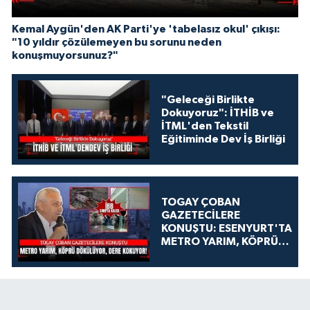
Kemal Aygün'den AK Parti'ye 'tabelasız okul' çıkışı:
"10 yıldır çözülemeyen bu sorunu neden
konuşmuyorsunuz?"
"Geleceği Birlikte
Dokuyoruz": İTHİB ve
İTML'den Tekstil
Eğitiminde Dev İş Birliği
TOGAY ÇOBAN
GAZETECİLERE
KONUŞTU: ESENYURT'TA
METRO YARIM, KÖPRÜ
DÖKÜLÜYOR, DERE
KOKUYOR!