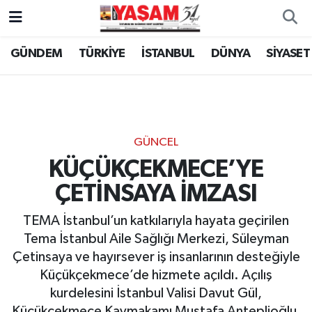
GÜNDEM
TÜRKİYE
İSTANBUL
DÜNYA
SİYASET
GÜNCEL
KÜÇÜKÇEKMECE’YE
ÇETİNSAYA İMZASI
TEMA İstanbul’un katkılarıyla hayata geçirilen
Tema İstanbul Aile Sağlığı Merkezi, Süleyman
Çetinsaya ve hayırsever iş insanlarının desteğiyle
Küçükçekmece’de hizmete açıldı. Açılış
kurdelesini İstanbul Valisi Davut Gül,
Küçükçekmece Kaymakamı Mustafa Anteplioğlu,