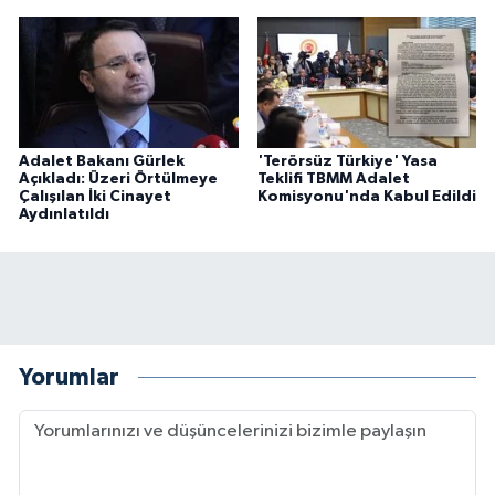
Adalet Bakanı Gürlek
'Terörsüz Türkiye' Yasa
Açıkladı: Üzeri Örtülmeye
Teklifi TBMM Adalet
Çalışılan İki Cinayet
Komisyonu'nda Kabul Edildi
Aydınlatıldı
Yorumlar