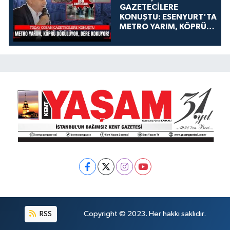
GAZETECİLERE
KONUŞTU: ESENYURT'TA
METRO YARIM, KÖPRÜ
DÖKÜLÜYOR, DERE
KOKUYOR!
RSS
Copyright © 2023. Her hakkı saklıdır.