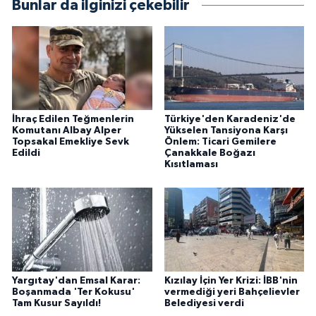
Bunlar da ilginizi çekebilir
İhraç Edilen Teğmenlerin
Türkiye'den Karadeniz'de
Komutanı Albay Alper
Yükselen Tansiyona Karşı
Topsakal Emekliye Sevk
Önlem: Ticari Gemilere
Edildi
Çanakkale Boğazı
Kısıtlaması
Yargıtay'dan Emsal Karar:
Kızılay İçin Yer Krizi: İBB'nin
Boşanmada 'Ter Kokusu'
vermediği yeri Bahçelievler
Tam Kusur Sayıldı!
Belediyesi verdi