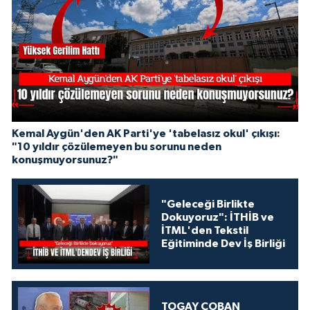
Kemal Aygün'den AK Parti'ye 'tabelasız okul' çıkışı:
"10 yıldır çözülemeyen bu sorunu neden
konuşmuyorsunuz?"
"Geleceği Birlikte
Dokuyoruz": İTHİB ve
İTML'den Tekstil
Eğitiminde Dev İş Birliği
TOGAY ÇOBAN