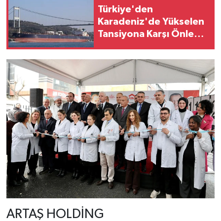
Türkiye'den
Karadeniz'de Yükselen
Tansiyona Karşı Önlem:
Ticari Gemilere
Çanakkale Boğazı
Kısıtlaması
ARTAŞ HOLDİNG