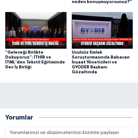
neden konuşmuyorsunuz?"
"Geleceği Birlikte
Usulsüz Emlak
Dokuyoruz": İTHİB ve
Soruşturmasında Babacan
İTML'den Tekstil Eğitiminde
İnşaat Yöneticileri ve
Dev İş Birliği
GYODER Başkanı
Gözaltında
Yorumlar