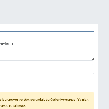
ş bulunuyor ve tüm sorumluluğu üstleniyorsunuz. Yazılan
rumlu tutulamaz.