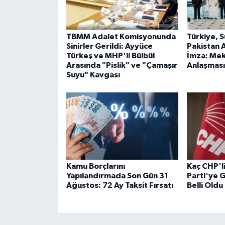
TBMM Adalet Komisyonunda
Türkiye, 
Sinirler Gerildi: Ayyüce
Pakistan A
Türkeş ve MHP'li Bülbül
İmza: Me
Arasında "Pislik" ve "Çamaşır
Anlaşması
Suyu" Kavgası
Kamu Borçlarını
Kaç CHP'l
Yapılandırmada Son Gün 31
Parti'ye G
Ağustos: 72 Ay Taksit Fırsatı
Belli Oldu