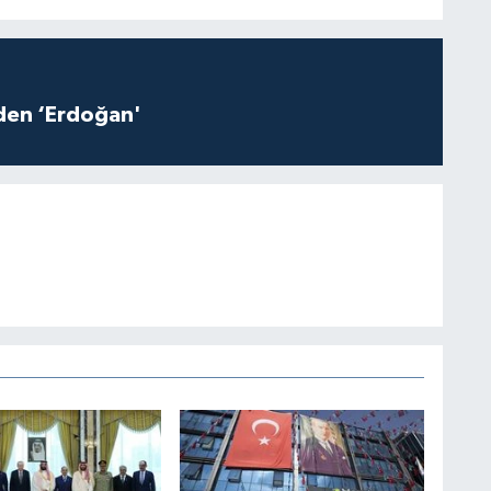
iden ‘Erdoğan'