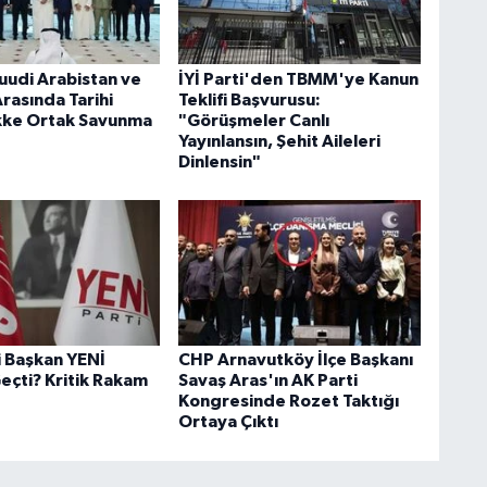
Suudi Arabistan ve
İYİ Parti'den TBMM'ye Kanun
rasında Tarihi
Teklifi Başvurusu:
kke Ortak Savunma
"Görüşmeler Canlı
Yayınlansın, Şehit Aileleri
Dinlensin"
i Başkan YENİ
CHP Arnavutköy İlçe Başkanı
eçti? Kritik Rakam
Savaş Aras'ın AK Parti
Kongresinde Rozet Taktığı
Ortaya Çıktı