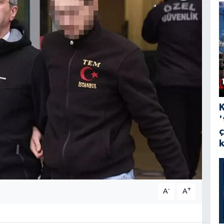
'
-
+
A
A