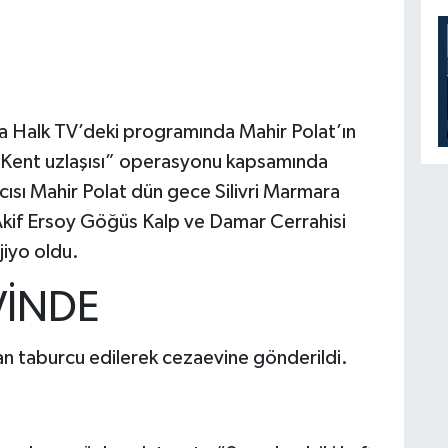
a Halk TV’deki programında Mahir Polat’ın
 “Kent uzlaşısı” operasyonu kapsamında
ısı Mahir Polat dün gece Silivri Marmara
if Ersoy Göğüs Kalp ve Damar Cerrahisi
jiyo oldu.
VİNDE
an taburcu edilerek cezaevine gönderildi.
I