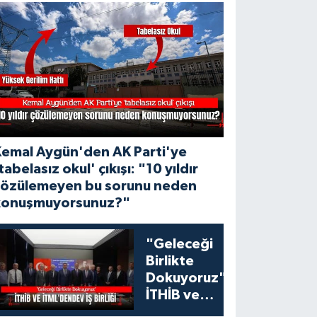
Kemal Aygün'den AK Parti'ye
tabelasız okul' çıkışı: "10 yıldır
çözülemeyen bu sorunu neden
konuşmuyorsunuz?"
"Geleceği
Birlikte
Dokuyoruz":
İTHİB ve
İTML'den