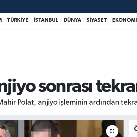
M
TÜRKİYE
İSTANBUL
DÜNYA
SİYASET
EKONOMİ
njiyo sonrası tekr
ahir Polat, anjiyo işleminin ardından tekr