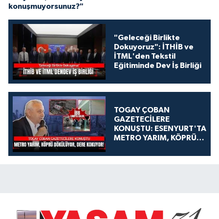
konuşmuyorsunuz?"
"Geleceği Birlikte
Dokuyoruz": İTHİB ve
İTML'den Tekstil
Eğitiminde Dev İş Birliği
TOGAY ÇOBAN
GAZETECİLERE
KONUŞTU: ESENYURT'TA
METRO YARIM, KÖPRÜ
DÖKÜLÜYOR, DERE
KOKUYOR!