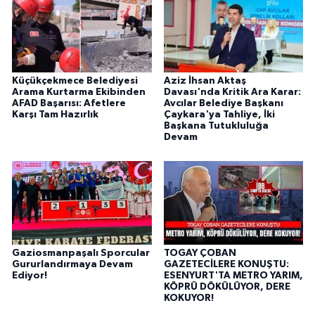
Küçükçekmece Belediyesi
Aziz İhsan Aktaş
Arama Kurtarma Ekibinden
Davası'nda Kritik Ara Karar:
AFAD Başarısı: Afetlere
Avcılar Belediye Başkanı
Karşı Tam Hazırlık
Çaykara'ya Tahliye, İki
Başkana Tutukluluğa
Devam
Gaziosmanpaşalı Sporcular
TOGAY ÇOBAN
Gururlandırmaya Devam
GAZETECİLERE KONUŞTU:
Ediyor!
ESENYURT'TA METRO YARIM,
KÖPRÜ DÖKÜLÜYOR, DERE
KOKUYOR!