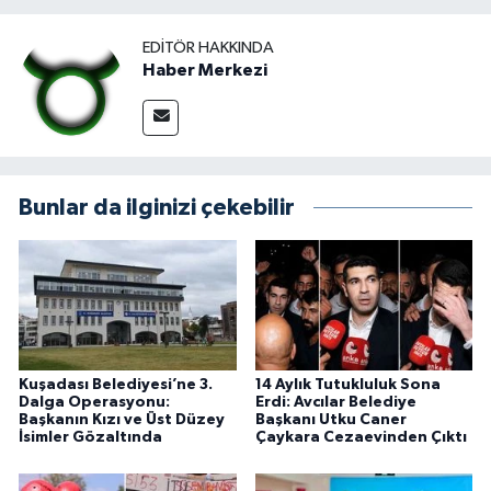
EDITÖR HAKKINDA
Haber Merkezi
Bunlar da ilginizi çekebilir
Kuşadası Belediyesi’ne 3.
14 Aylık Tutukluluk Sona
Dalga Operasyonu:
Erdi: Avcılar Belediye
Başkanın Kızı ve Üst Düzey
Başkanı Utku Caner
İsimler Gözaltında
Çaykara Cezaevinden Çıktı