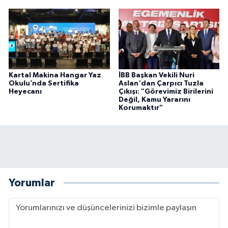
Kartal Makina Hangar Yaz
İBB Başkan Vekili Nuri
Okulu’nda Sertifika
Aslan'dan Çarpıcı Tuzla
Heyecanı
Çıkışı: "Görevimiz Birilerini
Değil, Kamu Yararını
Korumaktır"
Yorumlar