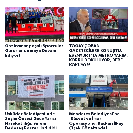
Gaziosmanpaşalı Sporcular
TOGAY ÇOBAN
Gururlandırmaya Devam
GAZETECİLERE KONUŞTU:
Ediyor!
ESENYURT'TA METRO YARIM,
KÖPRÜ DÖKÜLÜYOR, DERE
KOKUYOR!
Üsküdar Belediyesi'nde
Menderes Belediyesi'ne
Seçim Öncesi Gece Yarısı
'Rüşvet ve İmar'
Hareketliliği: Sinem
Operasyonu: Başkan İlkay
Dedetaş Posteri İndirildi
Çiçek Gözaltında!