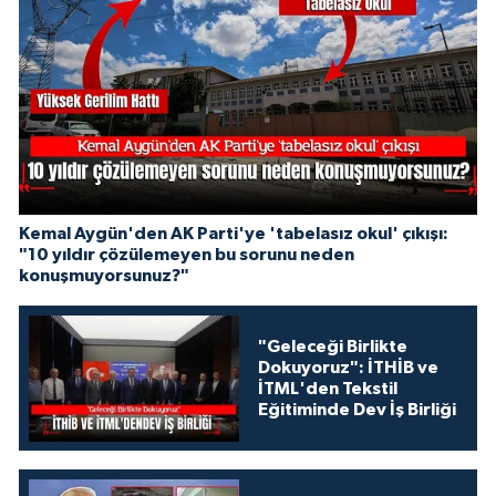
Kemal Aygün'den AK Parti'ye 'tabelasız okul' çıkışı:
"10 yıldır çözülemeyen bu sorunu neden
konuşmuyorsunuz?"
"Geleceği Birlikte
Dokuyoruz": İTHİB ve
İTML'den Tekstil
Eğitiminde Dev İş Birliği