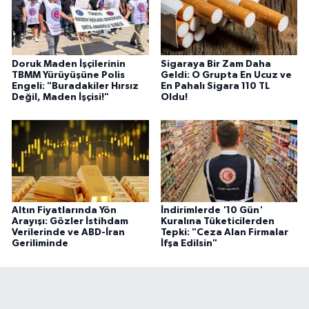
Doruk Maden İşçilerinin
Sigaraya Bir Zam Daha
TBMM Yürüyüşüne Polis
Geldi: O Grupta En Ucuz ve
Engeli: "Buradakiler Hırsız
En Pahalı Sigara 110 TL
Değil, Maden İşçisi!"
Oldu!
Altın Fiyatlarında Yön
İndirimlerde '10 Gün'
Arayışı: Gözler İstihdam
Kuralına Tüketicilerden
Verilerinde ve ABD-İran
Tepki: "Ceza Alan Firmalar
Geriliminde
İfşa Edilsin"