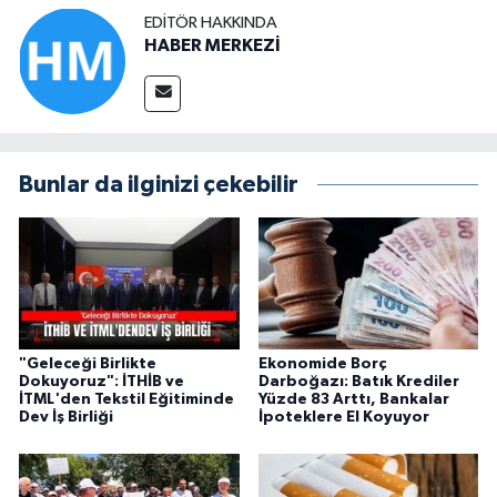
EDITÖR HAKKINDA
HABER MERKEZİ
Bunlar da ilginizi çekebilir
"Geleceği Birlikte
Ekonomide Borç
Dokuyoruz": İTHİB ve
Darboğazı: Batık Krediler
İTML'den Tekstil Eğitiminde
Yüzde 83 Arttı, Bankalar
Dev İş Birliği
İpoteklere El Koyuyor