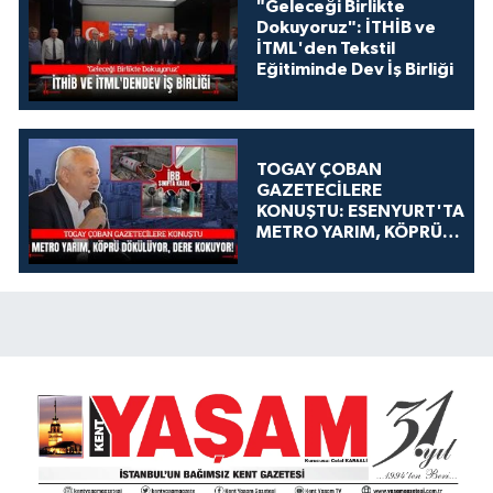
"Geleceği Birlikte
Dokuyoruz": İTHİB ve
İTML'den Tekstil
Eğitiminde Dev İş Birliği
TOGAY ÇOBAN
GAZETECİLERE
KONUŞTU: ESENYURT'TA
METRO YARIM, KÖPRÜ
DÖKÜLÜYOR, DERE
KOKUYOR!