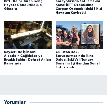
Bitti: Kalbi Duran Genç
Karayolu'nda Katliam Gibi
Hayata Döndürüldü, 4
Kaza: İETT Otobüsüne
Gözaltı
Çarpan Otomobildeki 3 Kişi
Hayatını Kaybetti
Kayseri'de İş İnsanı
Gülistan Doku
Alaaddin Çağlıköse'ye
Soruşturmasında İkinci
Bıçaklı Saldırı: Dehşet Anları
Dalga: Eski Vali Tuncay
Kamerada
Sonel'in Eşi Handan Sonel
Tutuklandı
Yorumlar