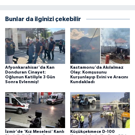
Bunlar da ilginizi çekebilir
Afyonkarahisar'da Kan
Kastamonu'da Akılalmaz
Donduran Cinayet:
Olay: Komşusunu
Oğlunun Katiliyle 3 Gün
Kurşunlayıp Evini ve Aracını
Sonra Evlenmiş!
Kundakladı
İzmir'de 'Kız Meselesi' Kanlı
Küçükçekmece D-100