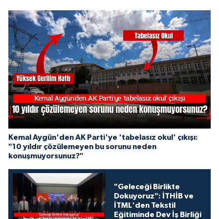
Kemal Aygün'den AK Parti'ye 'tabelasız okul' çıkışı:
"10 yıldır çözülemeyen bu sorunu neden
konuşmuyorsunuz?"
"Geleceği Birlikte
Dokuyoruz": İTHİB ve
İTML'den Tekstil
Eğitiminde Dev İş Birliği