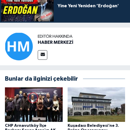
Yine Yeni Yeniden ‘Erdoğan'
EDITÖR HAKKINDA
HABER MERKEZİ
Bunlar da ilginizi çekebilir
CHP Arnavutköy İlçe
Kuşadası Belediyesi’ne 3.