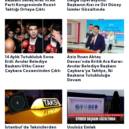
Başkanı Savaş Aras'ın AK
Dalga Operasyonu:
Parti Kongresinde Rozet
Başkanın Kızı ve Üst Düzey
Taktığı Ortaya Çıktı
İsimler Gözaltında
14 Aylık Tutukluluk Sona
Aziz İhsan Aktaş
Erdi: Avcılar Belediye
Davası'nda Kritik Ara Karar:
Başkanı Utku Caner
Avcılar Belediye Başkanı
Çaykara Cezaevinden Çıktı
Çaykara'ya Tahliye, İki
Başkana Tutukluluğa
Devam
İstanbul'da Taksicilerden
Usulsüz Emlak