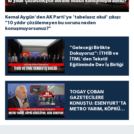
Kemal Aygün'den AK Parti'ye 'tabelasız okul' çıkışı:
"10 yıldır çözülemeyen bu sorunu neden
konuşmuyorsunuz?"
"Geleceği Birlikte
Dokuyoruz": İTHİB ve
İTML'den Tekstil
Eğitiminde Dev İş Birliği
TOGAY ÇOBAN
GAZETECİLERE
KONUŞTU: ESENYURT'TA
METRO YARIM, KÖPRÜ
DÖKÜLÜYOR, DERE
KOKUYOR!