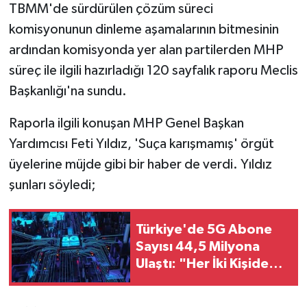
TBMM'de sürdürülen çözüm süreci
komisyonunun dinleme aşamalarının bitmesinin
ardından komisyonda yer alan partilerden MHP
süreç ile ilgili hazırladığı 120 sayfalık raporu Meclis
Başkanlığı'na sundu.
Raporla ilgili konuşan MHP Genel Başkan
Yardımcısı Feti Yıldız, 'Suça karışmamış' örgüt
üyelerine müjde gibi bir haber de verdi. Yıldız
şunları söyledi;
Türkiye'de 5G Abone
Sayısı 44,5 Milyona
Ulaştı: "Her İki Kişiden
Biri 5G Kullanıyor"