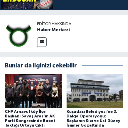
EDITÖR HAKKINDA
Haber Merkezi
Bunlar da ilginizi çekebilir
CHP Arnavutköy İlçe
Kuşadası Belediyesi’ne 3.
Başkanı Savaş Aras'ın AK
Dalga Operasyonu:
Parti Kongresinde Rozet
Başkanın Kızı ve Üst Düzey
Taktığı Ortaya Çıktı
İsimler Gözaltında