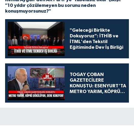
"10 yıldır çözülemeyen bu sorunu neden
konuşmuyorsunuz?"
"Geleceği Birlikte
Dokuyoruz": İTHİB ve
İTML'den Tekstil
Eğitiminde Dev İş Birliği
TOGAY ÇOBAN
GAZETECİLERE
KONUŞTU: ESENYURT'TA
METRO YARIM, KÖPRÜ
DÖKÜLÜYOR, DERE
KOKUYOR!