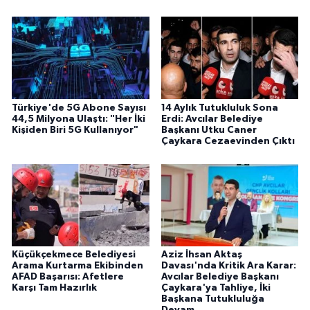
Türkiye'de 5G Abone Sayısı
14 Aylık Tutukluluk Sona
44,5 Milyona Ulaştı: "Her İki
Erdi: Avcılar Belediye
Kişiden Biri 5G Kullanıyor"
Başkanı Utku Caner
Çaykara Cezaevinden Çıktı
Küçükçekmece Belediyesi
Aziz İhsan Aktaş
Arama Kurtarma Ekibinden
Davası'nda Kritik Ara Karar:
AFAD Başarısı: Afetlere
Avcılar Belediye Başkanı
Karşı Tam Hazırlık
Çaykara'ya Tahliye, İki
Başkana Tutukluluğa