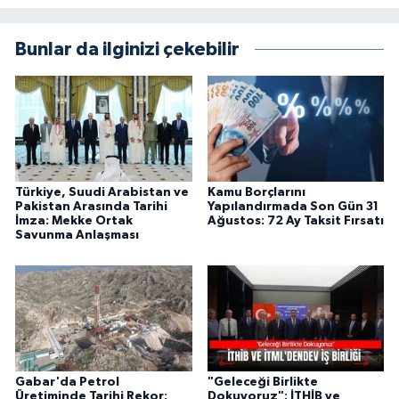
Bunlar da ilginizi çekebilir
Türkiye, Suudi Arabistan ve
Kamu Borçlarını
Pakistan Arasında Tarihi
Yapılandırmada Son Gün 31
İmza: Mekke Ortak
Ağustos: 72 Ay Taksit Fırsatı
Savunma Anlaşması
Gabar'da Petrol
"Geleceği Birlikte
Üretiminde Tarihi Rekor:
Dokuyoruz": İTHİB ve