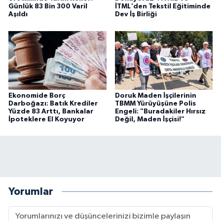
Günlük 83 Bin 300 Varil
İTML'den Tekstil Eğitiminde
Aşıldı
Dev İş Birliği
Ekonomide Borç
Doruk Maden İşçilerinin
Darboğazı: Batık Krediler
TBMM Yürüyüşüne Polis
Yüzde 83 Arttı, Bankalar
Engeli: "Buradakiler Hırsız
İpoteklere El Koyuyor
Değil, Maden İşçisi!"
Yorumlar