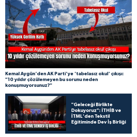
Kemal Aygün'den AK Parti'ye 'tabelasız okul' çıkışı:
"10 yıldır çözülemeyen bu sorunu neden
konuşmuyorsunuz?"
"Geleceği Birlikte
Dokuyoruz": İTHİB ve
İTML'den Tekstil
Eğitiminde Dev İş Birliği