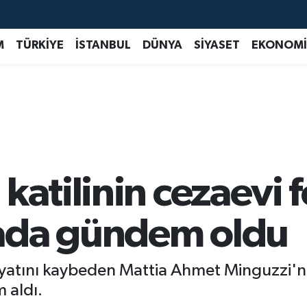
M
TÜRKİYE
İSTANBUL
DÜNYA
SİYASET
EKONOMİ
katilinin cezaevi f
ada gündem oldu
ayatını kaybeden Mattia Ahmet Minguzzi'nin
 aldı.