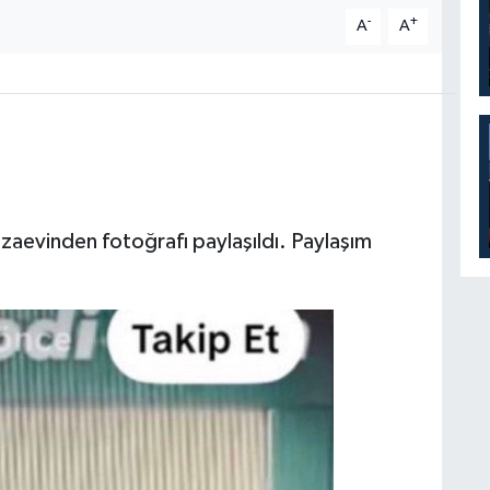
-
+
A
A
ezaevinden fotoğrafı paylaşıldı. Paylaşım