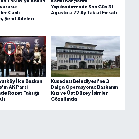
'den TBMM'ye Kanun
Kamu Borçlarını
şvurusu:
Yapılandırmada Son Gün 31
er Canlı
Ağustos: 72 Ay Taksit Fırsatı
, Şehit Aileleri
utköy İlçe Başkanı
Kuşadası Belediyesi’ne 3.
'ın AK Parti
Dalga Operasyonu: Başkanın
de Rozet Taktığı
Kızı ve Üst Düzey İsimler
ktı
Gözaltında