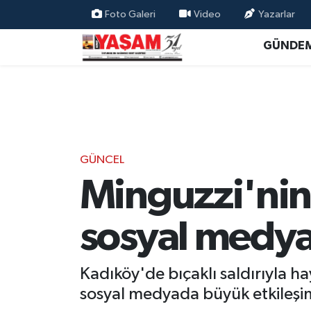
Foto Galeri
Video
Yazarlar
GÜNDE
GÜNCEL
Minguzzi'nin 
sosyal medy
Kadıköy'de bıçaklı saldırıyla h
sosyal medyada büyük etkileşim