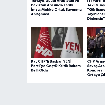
Türkiye, Suudi Arabistan ve
İYİ Parti
Pakistan Arasında Tarihi
Teklifi Ba
İmza: Mekke Ortak Savunma
"Görüşmel
Anlaşması
Yayınlansın
Dinlensin"
Kaç CHP'li Başkan YENİ
CHP Arnav
Parti'ye Geçti? Kritik Rakam
Savaş Aras
Belli Oldu
Kongresin
Ortaya Çı