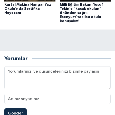
Kartal Makina Hangar Yaz
Milli Eğitim Bakanı Yusuf
Okulu’nda Sertifika
Tekin’e “kaçak okulun”
Heyecanı
önünden çağrı:
Esenyurt’taki bu okulu
konuşalım!
Yorumlar
Gönder