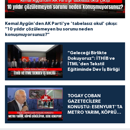
Kemal Aygün'den AK Parti'ye 'tabelasız okul' çıkışı:
"10 yıldır çözülemeyen bu sorunu neden
konuşmuyorsunuz?"
"Geleceği Birlikte
Dokuyoruz": İTHİB ve
İTML'den Tekstil
Eğitiminde Dev İş Birliği
TOGAY ÇOBAN
GAZETECİLERE
KONUŞTU: ESENYURT'TA
METRO YARIM, KÖPRÜ
DÖKÜLÜYOR, DERE
KOKUYOR!