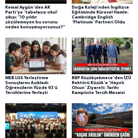
Kemal Aygün'den AK
Doğa Koleji'nden İngilizce
Parti'ye 'tabelasız okul'
Eğitiminde Küresel Hamle:
çıkışı: "10 yıldır
Cambridge English
çözülemeyen bu sorunu
'Platinum' Partneri Oldu
neden konuşmuyorsunuz?"
MEB LGS Yerleştirme
BBP Küçükçekmece'den İZÜ
Sonuçlarını Açıkladı:
Rektörü Küçük'e 'Hayırlı
Öğrencilerin Yüzde 93'ü
Olsun' Ziyareti: Tarihi
Tercihlerine Yerleşti
Kampüste Tercih Mesaisi