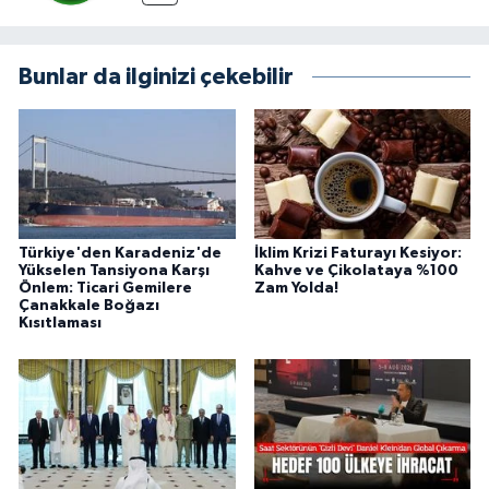
Bunlar da ilginizi çekebilir
Türkiye'den Karadeniz'de
İklim Krizi Faturayı Kesiyor:
Yükselen Tansiyona Karşı
Kahve ve Çikolataya %100
Önlem: Ticari Gemilere
Zam Yolda!
Çanakkale Boğazı
Kısıtlaması