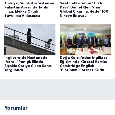
Türkiye, Suudi Arabistan ve
Saat Sektörünün "Gizli
Pakistan Arasında Tarihi
Devi" Daniel Klein'dan
İmza: Mekke Ortak
Global Çıkarma: Hedef 100
Savunma Anlaşması
Ülkeye İhracat
İngiltere'de Hastanede
Doğa Koleji'nden İngilizce
'Azrail' Paniği: Elinde
Eğitiminde Küresel Hamle:
Bıçakla Çatıya Çıkan Şahıs
Cambridge English
Yargılandı
'Platinum' Partneri Oldu
Yorumlar