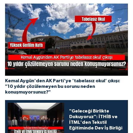
Kemal Aygün'den AK Parti'ye 'tabelasız okul' çıkışı:
"10 yıldır çözülemeyen bu sorunu neden
konuşmuyorsunuz?"
"Geleceği Birlikte
Dokuyoruz": İTHİB ve
İTML'den Tekstil
Eğitiminde Dev İş Birliği