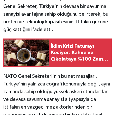
Genel Sekreter, Türkiye'nin devasa bir savunma
sanayisi avantajına sahip olduğunu belirterek, bu
üretim ve teknoloji kapasitesinin ittifakın gücüne
güç kattığını ifade etti.
İklim Krizi Faturayı
Kesiyor: Kahve ve
Çikolataya %100 Zam
Yolda!
NATO Genel Sekreteri'nin bu net mesajları,
Türkiye'nin yalnızca coğrafi konumuyla değil, aynı
zamanda sahip olduğu yüksek askeri standartlar
ve devasa savunma sanayisi altyapısıyla da
ittifakın en vazgeçilmez aktörlerinden biri
olduğunun en üst düzeyden bir kez daha teyit