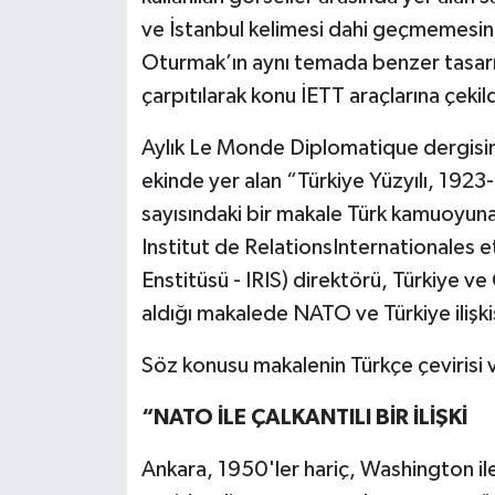
ve İstanbul kelimesi dahi geçmemesine r
Oturmak’ın aynı temada benzer tasarım
çarpıtılarak konu İETT araçlarına çekild
Aylık Le Monde Diplomatique dergisini
ekinde yer alan “Türkiye Yüzyılı, 192
sayısındaki bir makale Türk kamuoyuna 
Institut de RelationsInternationales et 
Enstitüsü - IRIS) direktörü, Türkiye v
aldığı makalede NATO ve Türkiye ilişkisi
Söz konusu makalenin Türkçe çevirisi v
“NATO İLE ÇALKANTILI BİR İLİŞKİ
Ankara, 1950'ler hariç, Washington ile ay