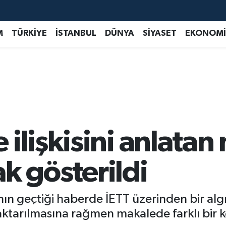
M
TÜRKİYE
İSTANBUL
DÜNYA
SİYASET
EKONOMİ
ilişkisini anlatan
rak gösterildi
ın geçtiği haberde İETT üzerinden bir algı 
 aktarılmasına rağmen makalede farklı bir k