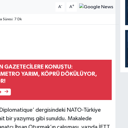
-
+
A
A
Süresi: 7 Dk
 GAZETECİLERE KONUŞTU:
 METRO YARIM, KÖPRÜ DÖKÜLÜYOR,
R!
e
 Diplomatique’ dergisindeki NATO-Türkiye
 ait bir yazıymış gibi sunuldu. Makalede
sanatçı İhsan Oturmak’ın çalışması, yazıda İETT