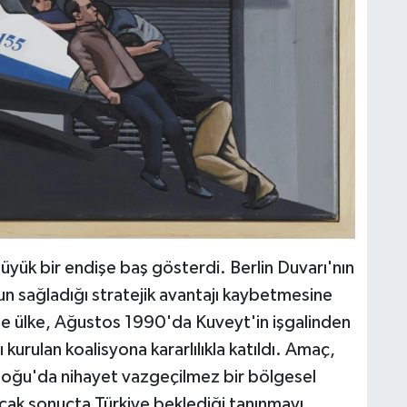
üyük bir endişe baş gösterdi. Berlin Duvarı'nın
un sağladığı stratejik avantajı kaybetmesine
le ülke, Ağustos 1990'da Kuveyt'in işgalinden
kurulan koalisyona kararlılıkla katıldı. Amaç,
Doğu'da nihayet vazgeçilmez bir bölgesel
Ancak sonuçta Türkiye beklediği tanınmayı