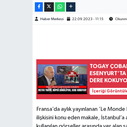
Haber Merkezi
22.09.2023 - 11:15
Okunma 
TOGAY ÇOBAN
ESENYURT'TA
DERE KOKUYO
İçeriği Görüntül
Fransa’da aylık yayınlanan ‘Le Monde
ilişkisini konu eden makale, İstanbul’a
kullanılan görseller arasında yer alan 