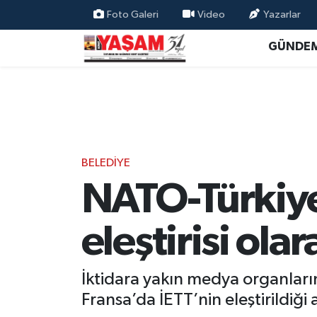
Foto Galeri
Video
Yazarlar
GÜNDE
BELEDİYE
NATO-Türkiye 
eleştirisi ola
İktidara yakın medya organların
Fransa’da İETT’nin eleştirildiği