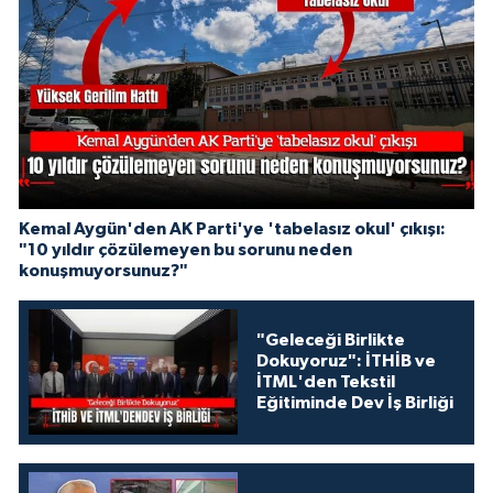
Kemal Aygün'den AK Parti'ye 'tabelasız okul' çıkışı:
"10 yıldır çözülemeyen bu sorunu neden
konuşmuyorsunuz?"
"Geleceği Birlikte
Dokuyoruz": İTHİB ve
İTML'den Tekstil
Eğitiminde Dev İş Birliği