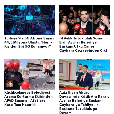
Türkiye'de 5G Abone Sayısı
14 Aylık Tutukluluk Sona
44,5 Milyona Ulaştı: "Her İki
Erdi: Avcılar Belediye
Kişiden Biri 5G Kullanıyor"
Başkanı Utku Caner
Çaykara Cezaevinden Çıktı
Küçükçekmece Belediyesi
Aziz İhsan Aktaş
Arama Kurtarma Ekibinden
Davası'nda Kritik Ara Karar:
AFAD Başarısı: Afetlere
Avcılar Belediye Başkanı
Karşı Tam Hazırlık
Çaykara'ya Tahliye, İki
Başkana Tutukluluğa
Devam