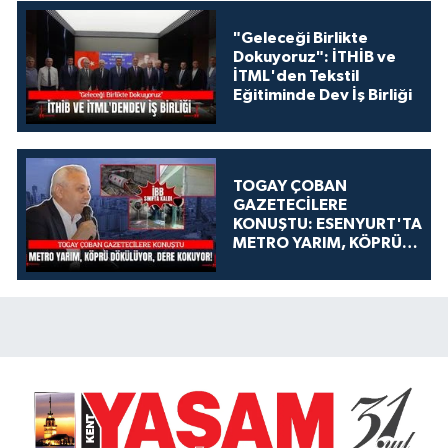
"Geleceği Birlikte
Dokuyoruz": İTHİB ve
İTML'den Tekstil
Eğitiminde Dev İş Birliği
TOGAY ÇOBAN
GAZETECİLERE
KONUŞTU: ESENYURT'TA
METRO YARIM, KÖPRÜ
DÖKÜLÜYOR, DERE
KOKUYOR!