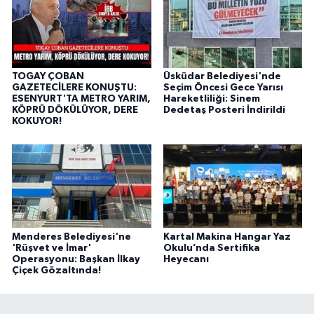
TOGAY ÇOBAN
Üsküdar Belediyesi'nde
GAZETECİLERE KONUŞTU:
Seçim Öncesi Gece Yarısı
ESENYURT'TA METRO YARIM,
Hareketliliği: Sinem
KÖPRÜ DÖKÜLÜYOR, DERE
Dedetaş Posteri İndirildi
KOKUYOR!
Menderes Belediyesi'ne
Kartal Makina Hangar Yaz
'Rüşvet ve İmar'
Okulu’nda Sertifika
Operasyonu: Başkan İlkay
Heyecanı
Çiçek Gözaltında!