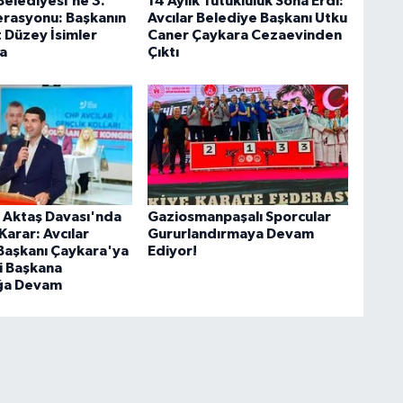
Belediyesi’ne 3.
14 Aylık Tutukluluk Sona Erdi:
rasyonu: Başkanın
Avcılar Belediye Başkanı Utku
t Düzey İsimler
Caner Çaykara Cezaevinden
a
Çıktı
n Aktaş Davası'nda
Gaziosmanpaşalı Sporcular
 Karar: Avcılar
Gururlandırmaya Devam
Başkanı Çaykara'ya
Ediyor!
ki Başkana
uğa Devam