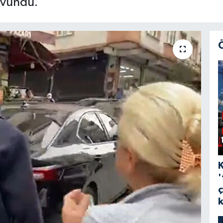
avundu.
'