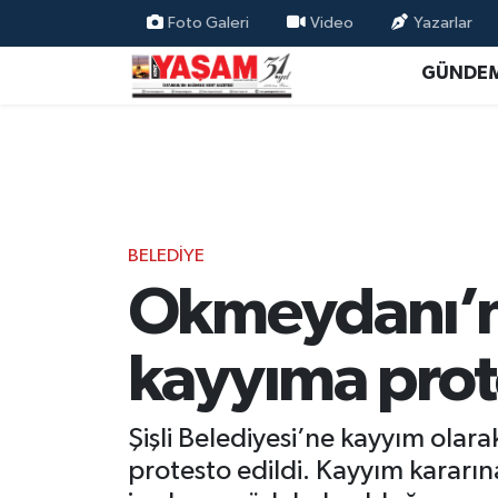
Foto Galeri
Video
Yazarlar
GÜNDE
BELEDİYE
Okmeydanı’nd
kayyıma prot
Şişli Belediyesi’ne kayyım ol
protesto edildi. Kayyım kararın