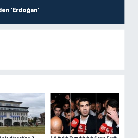
iden ‘Erdoğan'