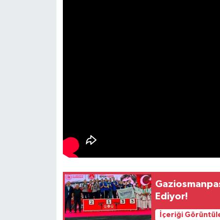
Gaziosmanpaş
Ediyor!
İçeriği Görüntül