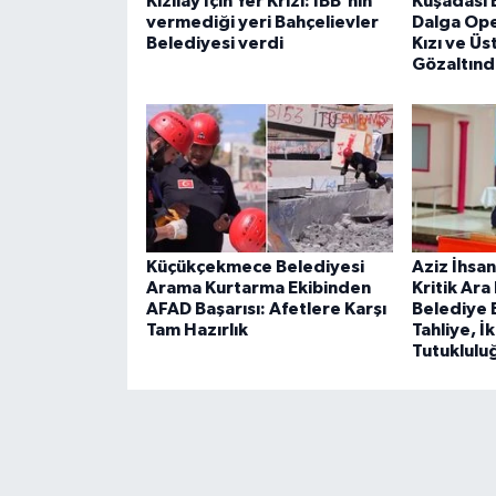
Kızılay İçin Yer Krizi: İBB'nin
Kuşadası 
vermediği yeri Bahçelievler
Dalga Ope
Belediyesi verdi
Kızı ve Üs
Gözaltınd
Küçükçekmece Belediyesi
Aziz İhsa
Arama Kurtarma Ekibinden
Kritik Ara
AFAD Başarısı: Afetlere Karşı
Belediye 
Tam Hazırlık
Tahliye, İ
Tutuklul