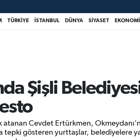
M
TÜRKİYE
İSTANBUL
DÜNYA
SİYASET
EKONOMİ
a Şişli Belediyes
esto
arak atanan Cevdet Ertürkmen, Okmeydanı’
a tepki gösteren yurttaşlar, belediyelere 