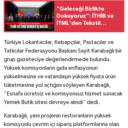
"Geleceği Birlikte
Dokuyoruz": İTHİB ve
İTML'den Tekstil
Eğitiminde Dev İş Birliği
Türkiye Lokantacılar, Kebapçılar, Pastacılar ve
Tatlıcılar Federasyonu Başkanı Sayit Karabağlı bir
grup gazeteciye değerlendirmede bulundu.
Yüksek komisyonların gıda enflasyonun
yükselmesine ve vatandaşın yüksek fiyata ürün
tüketmesine yol açtığını söyleyen Karabağlı,
“Esnafa ücretsiz ve komisyonsuz hizmet sunacak
Yemek Butik sitesi devreye alındı” dedi.
Karabağlı, yeni projenin restoranların yüksek
komisyonlu çevrim içi sipariş platformlarına olan