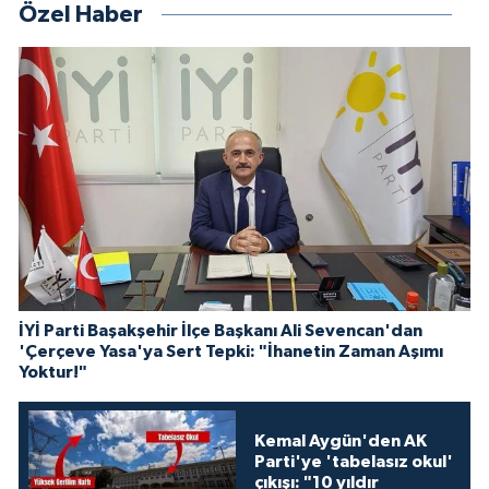
Özel Haber
İYİ Parti Başakşehir İlçe Başkanı Ali Sevencan'dan
'Çerçeve Yasa'ya Sert Tepki: "İhanetin Zaman Aşımı
Yoktur!"
Kemal Aygün'den AK
Parti'ye 'tabelasız okul'
çıkışı: "10 yıldır