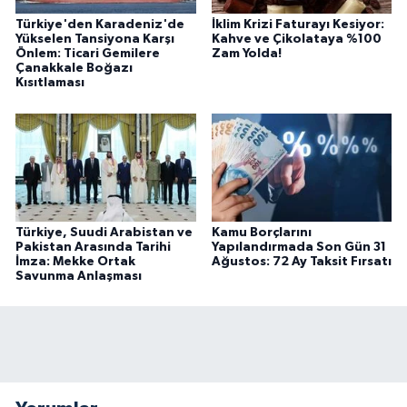
Türkiye'den Karadeniz'de
İklim Krizi Faturayı Kesiyor:
Yükselen Tansiyona Karşı
Kahve ve Çikolataya %100
Önlem: Ticari Gemilere
Zam Yolda!
Çanakkale Boğazı
Kısıtlaması
Türkiye, Suudi Arabistan ve
Kamu Borçlarını
Pakistan Arasında Tarihi
Yapılandırmada Son Gün 31
İmza: Mekke Ortak
Ağustos: 72 Ay Taksit Fırsatı
Savunma Anlaşması