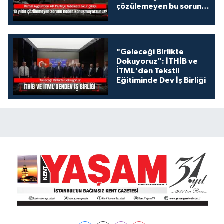
çözülemeyen bu sorunu
neden
konuşmuyorsunuz?"
"Geleceği Birlikte
Dokuyoruz": İTHİB ve
İTML'den Tekstil
Eğitiminde Dev İş Birliği