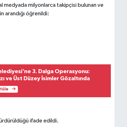
yal medyada milyonlarca takipçisi bulunan ve
rin arandığı öğrenildi:
elediyesi’ne 3. Dalga Operasyonu:
zı ve Üst Düzey İsimler Gözaltında
ntüle
sürdürüldüğü ifade edildi.