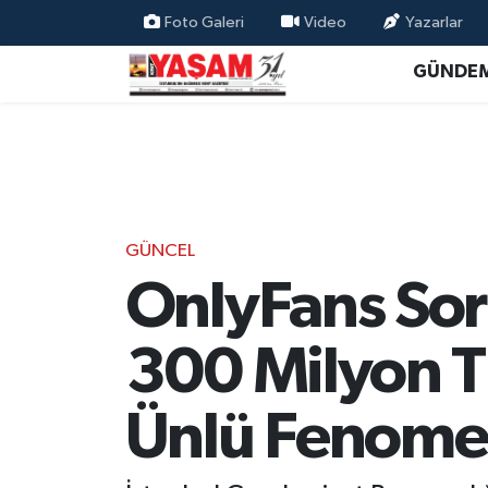
Foto Galeri
Video
Yazarlar
GÜNDE
GÜNCEL
OnlyFans So
300 Milyon TL
Ünlü Fenomen