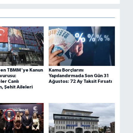
'den TBMM'ye Kanun
Kamu Borçlarını
şvurusu:
Yapılandırmada Son Gün 31
er Canlı
Ağustos: 72 Ay Taksit Fırsatı
, Şehit Aileleri