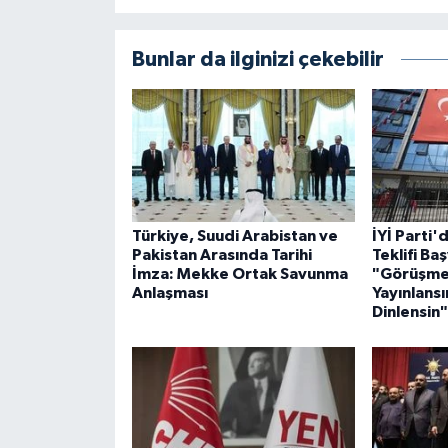
Bunlar da ilginizi çekebilir
Türkiye, Suudi Arabistan ve
İYİ Parti
Pakistan Arasında Tarihi
Teklifi Ba
İmza: Mekke Ortak Savunma
"Görüşmel
Anlaşması
Yayınlansın
Dinlensin"