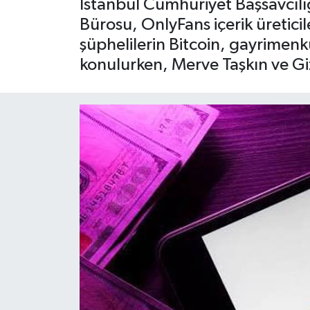
İstanbul Cumhuriyet Başsavcıl
Bürosu, OnlyFans içerik üretic
şüphelilerin Bitcoin, gayrimenk
konulurken, Merve Taşkın ve Giz