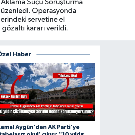
ve Aklama Suçu Soruşturma
n düzenledi. Operasyonda
erindeki servetine el
özaltı kararı verildi.
Özel Haber
Kemal Aygün'den AK Parti'ye
tabelasız okul' çıkışı: "10 yıldır