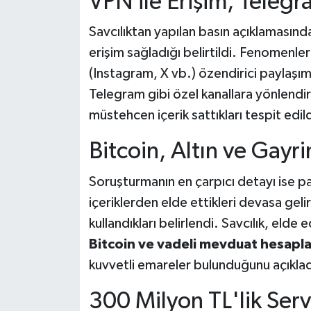
VPN ile Erişim, Telegr
Savcılıktan yapılan basın açıklamasında
erişim sağladığı belirtildi. Fenomenl
(Instagram, X vb.) özendirici paylaşım
Telegram gibi özel kanallara yönlendird
müstehcen içerik sattıkları tespit edild
Bitcoin, Altın ve Gayr
Soruşturmanın en çarpıcı detayı ise pa
içeriklerden elde ettikleri devasa geli
kullandıkları belirlendi. Savcılık, elde 
Bitcoin ve vadeli mevduat hesapla
kuvvetli emareler bulunduğunu açıklad
300 Milyon TL'lik Ser