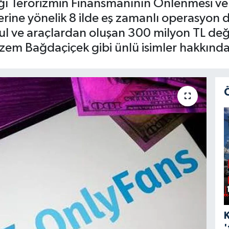
ığı Terörizmin Finansmanının Önlenmesi 
ilerine yönelik 8 ilde eş zamanlı operasyo
ul ve araçlardan oluşan 300 milyon TL değ
em Bağdaçiçek gibi ünlü isimler hakkında g
'