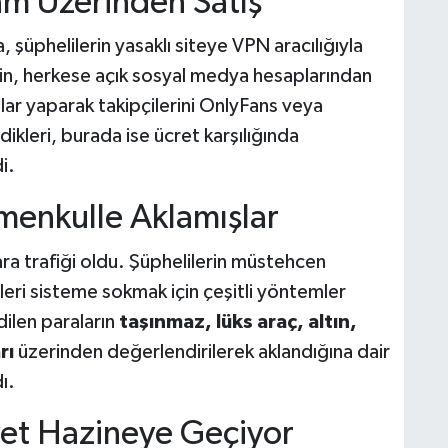
am Üzerinden Satış
, şüphelilerin yasaklı siteye VPN aracılığıyla
erin, herkese açık sosyal medya hesaplarından
lar yaparak takipçilerini OnlyFans veya
ikleri, burada ise ücret karşılığında
i.
imenkulle Aklamışlar
ra trafiği oldu. Şüphelilerin müstehcen
rleri sisteme sokmak için çeşitli yöntemler
edilen paraların
taşınmaz, lüks araç, altın,
rı
üzerinden değerlendirilerek aklandığına dair
ı.
vet Hazineye Geçiyor