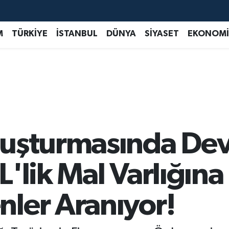
M
TÜRKİYE
İSTANBUL
DÜNYA
SİYASET
EKONOMİ
ruşturmasında De
'lik Mal Varlığına
ler Aranıyor!