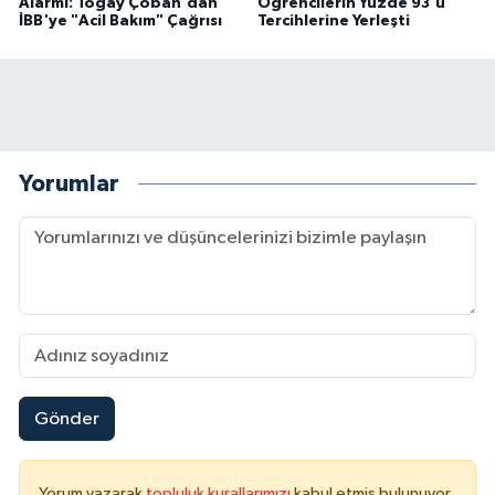
Alarmı: Togay Çoban'dan
Öğrencilerin Yüzde 93'ü
İBB'ye "Acil Bakım" Çağrısı
Tercihlerine Yerleşti
Yorumlar
Gönder
Yorum yazarak
topluluk kurallarımızı
kabul etmiş bulunuyor