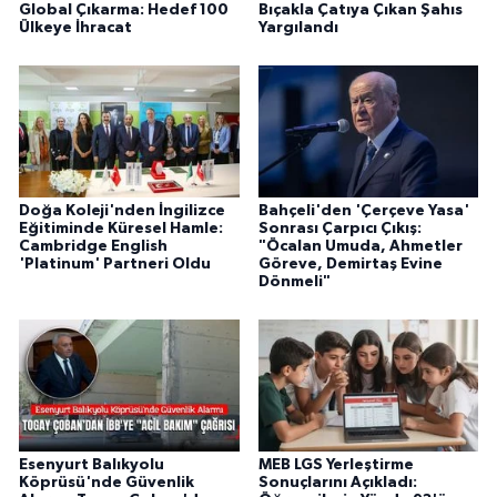
Global Çıkarma: Hedef 100
Bıçakla Çatıya Çıkan Şahıs
Ülkeye İhracat
Yargılandı
Doğa Koleji'nden İngilizce
Bahçeli'den 'Çerçeve Yasa'
Eğitiminde Küresel Hamle:
Sonrası Çarpıcı Çıkış:
Cambridge English
"Öcalan Umuda, Ahmetler
'Platinum' Partneri Oldu
Göreve, Demirtaş Evine
Dönmeli"
Esenyurt Balıkyolu
MEB LGS Yerleştirme
Köprüsü'nde Güvenlik
Sonuçlarını Açıkladı: