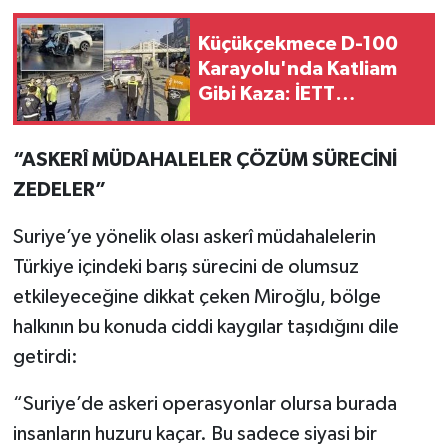
Küçükçekmece D-100
Karayolu'nda Katliam
Gibi Kaza: İETT
Otobüsüne Çarpan
Otomobildeki 3 Kişi
“ASKERÎ MÜDAHALELER ÇÖZÜM SÜRECİNİ
Hayatını Kaybetti
ZEDELER”
Suriye’ye yönelik olası askerî müdahalelerin
Türkiye içindeki barış sürecini de olumsuz
etkileyeceğine dikkat çeken Miroğlu, bölge
halkının bu konuda ciddi kaygılar taşıdığını dile
getirdi:
“Suriye’de askeri operasyonlar olursa burada
insanların huzuru kaçar. Bu sadece siyasi bir