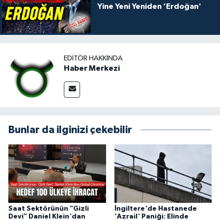
Yine Yeni Yeniden ‘Erdoğan'
EDITÖR HAKKINDA
Haber Merkezi
Bunlar da ilginizi çekebilir
Saat Sektörünün "Gizli
İngiltere'de Hastanede
Devi" Daniel Klein'dan
'Azrail' Paniği: Elinde