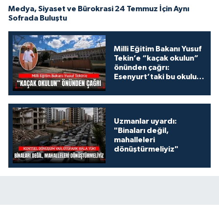
Medya, Siyaset ve Bürokrasi 24 Temmuz İçin Aynı
Sofrada Buluştu
Milli Eğitim Bakanı Yusuf
Tekin’e “kaçak okulun”
önünden çağrı:
Esenyurt’taki bu okulu
konuşalım!
Uzmanlar uyardı:
"Binaları değil,
mahalleleri
dönüştürmeliyiz"