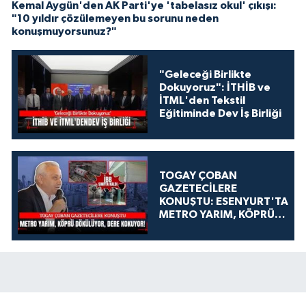
Kemal Aygün'den AK Parti'ye 'tabelasız okul' çıkışı:
"10 yıldır çözülemeyen bu sorunu neden
konuşmuyorsunuz?"
"Geleceği Birlikte
Dokuyoruz": İTHİB ve
İTML'den Tekstil
Eğitiminde Dev İş Birliği
TOGAY ÇOBAN
GAZETECİLERE
KONUŞTU: ESENYURT'TA
METRO YARIM, KÖPRÜ
DÖKÜLÜYOR, DERE
KOKUYOR!