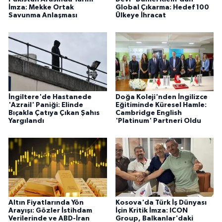
İmza: Mekke Ortak
Global Çıkarma: Hedef 100
Savunma Anlaşması
Ülkeye İhracat
İngiltere'de Hastanede
Doğa Koleji'nden İngilizce
'Azrail' Paniği: Elinde
Eğitiminde Küresel Hamle:
Bıçakla Çatıya Çıkan Şahıs
Cambridge English
Yargılandı
'Platinum' Partneri Oldu
Altın Fiyatlarında Yön
Kosova'da Türk İş Dünyası
Arayışı: Gözler İstihdam
İçin Kritik İmza: ICON
Verilerinde ve ABD-İran
Group, Balkanlar'daki