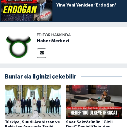
Yine Yeni Yeniden ‘Erdoğan'
EDITÖR HAKKINDA
Haber Merkezi
Bunlar da ilginizi çekebilir
Türkiye, Suudi Arabistan ve
Saat Sektörünün "Gizli
Pakistan Arasında Tarihi
Devi" Daniel Klein'dan