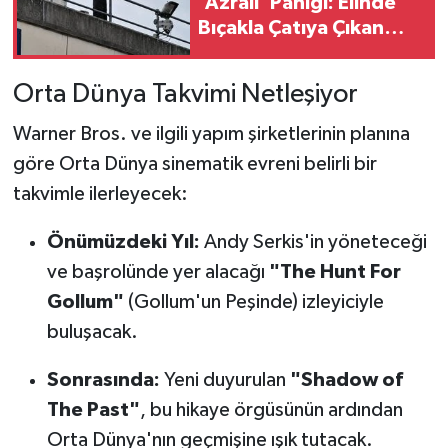
'Azrail' Paniği: Elinde
Bıçakla Çatıya Çıkan
Şahıs Yargılandı
Orta Dünya Takvimi Netleşiyor
Warner Bros. ve ilgili yapım şirketlerinin planına
göre Orta Dünya sinematik evreni belirli bir
takvimle ilerleyecek:
Önümüzdeki Yıl:
Andy Serkis'in yöneteceği
ve başrolünde yer alacağı
"The Hunt For
Gollum"
(Gollum'un Peşinde) izleyiciyle
buluşacak.
Sonrasında:
Yeni duyurulan
"Shadow of
The Past"
, bu hikaye örgüsünün ardından
Orta Dünya'nın geçmişine ışık tutacak.