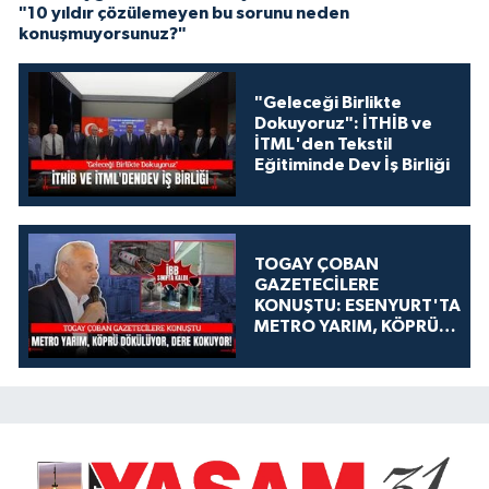
"10 yıldır çözülemeyen bu sorunu neden
konuşmuyorsunuz?"
"Geleceği Birlikte
Dokuyoruz": İTHİB ve
İTML'den Tekstil
Eğitiminde Dev İş Birliği
TOGAY ÇOBAN
GAZETECİLERE
KONUŞTU: ESENYURT'TA
METRO YARIM, KÖPRÜ
DÖKÜLÜYOR, DERE
KOKUYOR!