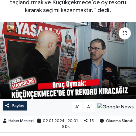
taçlandırmak ve Küçükçekmece’de oy rekoru
kırarak seçimi kazanmaktır.” dedi.
Paylaş
-
+
A
A
Haber Merkezi
02.01.2024 - 20:01
15
Okunma Süresi:
6 Dk