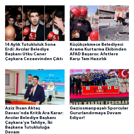
14 Aylık Tutukluluk Sona
Küçükçekmece Belediyesi
Erdi: Avcılar Belediye
Arama Kurtarma Ekibinden
Başkanı Utku Caner
AFAD Başarısı: Afetlere
Çaykara Cezaevinden Çıktı
Karşı Tam Hazırlık
Aziz İhsan Aktaş
Gaziosmanpaşalı Sporcular
Davası'nda Kritik Ara Karar:
Gururlandırmaya Devam
Avcılar Belediye Başkanı
Ediyor!
Çaykara'ya Tahliye, İki
Başkana Tutukluluğa
Devam