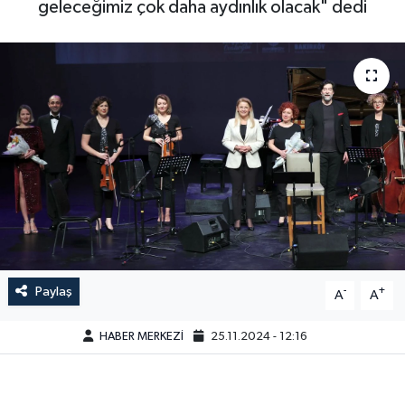
geleceğimiz çok daha aydınlık olacak" dedi
Paylaş
-
+
A
A
HABER MERKEZİ
25.11.2024 - 12:16