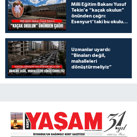
Milli Eğitim Bakanı Yusuf
Tekin’e “kaçak okulun”
önünden çağrı:
Esenyurt’taki bu okulu
konuşalım!
Uzmanlar uyardı:
"Binaları değil,
mahalleleri
dönüştürmeliyiz"