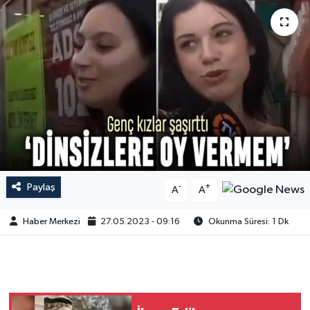
Paylaş
-
+
A
A
Haber Merkezi
27.05.2023 - 09:16
Okunma Süresi: 1 Dk