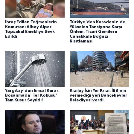
İhraç Edilen Teğmenlerin
Türkiye'den Karadeniz'de
Komutanı Albay Alper
Yükselen Tansiyona Karşı
Topsakal Emekliye Sevk
Önlem: Ticari Gemilere
Edildi
Çanakkale Boğazı
Kısıtlaması
Yargıtay'dan Emsal Karar:
Kızılay İçin Yer Krizi: İBB'nin
Boşanmada 'Ter Kokusu'
vermediği yeri Bahçelievler
Tam Kusur Sayıldı!
Belediyesi verdi