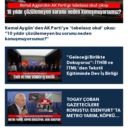
Kemal Aygün'den AK Parti'ye 'tabelasız okul' çıkışı:
"10 yıldır çözülemeyen bu sorunu neden
konuşmuyorsunuz?"
"Geleceği Birlikte
Dokuyoruz": İTHİB ve
İTML'den Tekstil
Eğitiminde Dev İş Birliği
TOGAY ÇOBAN
GAZETECİLERE
KONUŞTU: ESENYURT'TA
METRO YARIM, KÖPRÜ
DÖKÜLÜYOR, DERE
KOKUYOR!