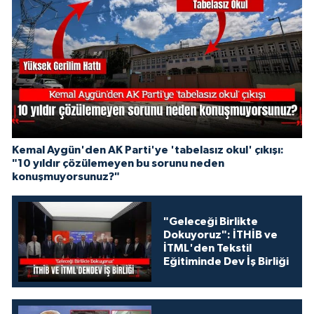
Kemal Aygün'den AK Parti'ye 'tabelasız okul' çıkışı:
"10 yıldır çözülemeyen bu sorunu neden
konuşmuyorsunuz?"
"Geleceği Birlikte
Dokuyoruz": İTHİB ve
İTML'den Tekstil
Eğitiminde Dev İş Birliği