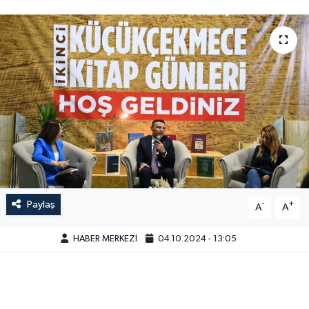
Paylaş
-
+
A
A
HABER MERKEZİ
04.10.2024 - 13:05