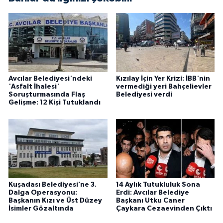
Avcılar Belediyesi'ndeki
Kızılay İçin Yer Krizi: İBB'nin
'Asfalt İhalesi'
vermediği yeri Bahçelievler
Soruşturmasında Flaş
Belediyesi verdi
Gelişme: 12 Kişi Tutuklandı
Kuşadası Belediyesi’ne 3.
14 Aylık Tutukluluk Sona
Dalga Operasyonu:
Erdi: Avcılar Belediye
Başkanın Kızı ve Üst Düzey
Başkanı Utku Caner
İsimler Gözaltında
Çaykara Cezaevinden Çıktı