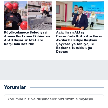
Küçükçekmece Belediyesi
Aziz İhsan Aktaş
Arama Kurtarma Ekibinden
Davası'nda Kritik Ara Karar:
AFAD Başarısı: Afetlere
Avcılar Belediye Başkanı
Karşı Tam Hazırlık
Çaykara'ya Tahliye, İki
Başkana Tutukluluğa
Devam
Yorumlar