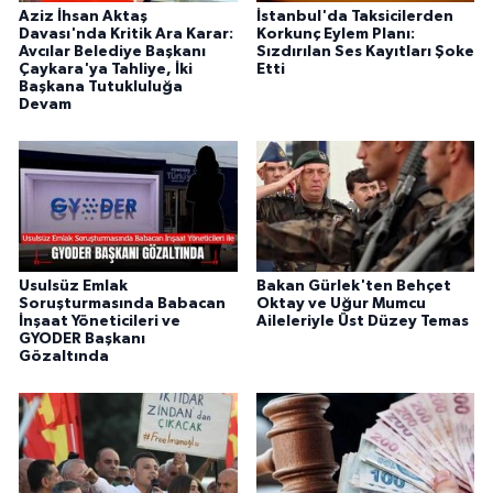
Aziz İhsan Aktaş
İstanbul'da Taksicilerden
Davası'nda Kritik Ara Karar:
Korkunç Eylem Planı:
Avcılar Belediye Başkanı
Sızdırılan Ses Kayıtları Şoke
Çaykara'ya Tahliye, İki
Etti
Başkana Tutukluluğa
Devam
Usulsüz Emlak
Bakan Gürlek'ten Behçet
Soruşturmasında Babacan
Oktay ve Uğur Mumcu
İnşaat Yöneticileri ve
Aileleriyle Üst Düzey Temas
GYODER Başkanı
Gözaltında