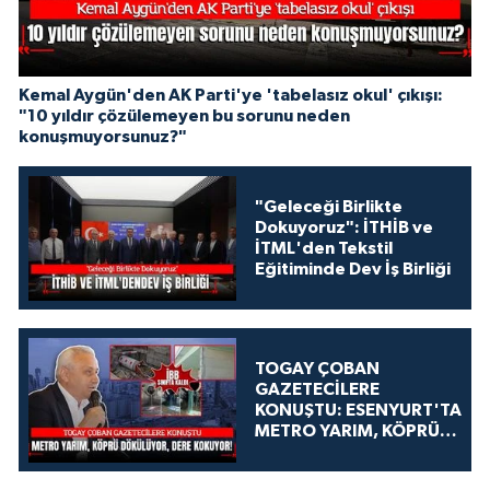
Kemal Aygün'den AK Parti'ye 'tabelasız okul' çıkışı:
"10 yıldır çözülemeyen bu sorunu neden
konuşmuyorsunuz?"
"Geleceği Birlikte
Dokuyoruz": İTHİB ve
İTML'den Tekstil
Eğitiminde Dev İş Birliği
TOGAY ÇOBAN
GAZETECİLERE
KONUŞTU: ESENYURT'TA
METRO YARIM, KÖPRÜ
DÖKÜLÜYOR, DERE
KOKUYOR!