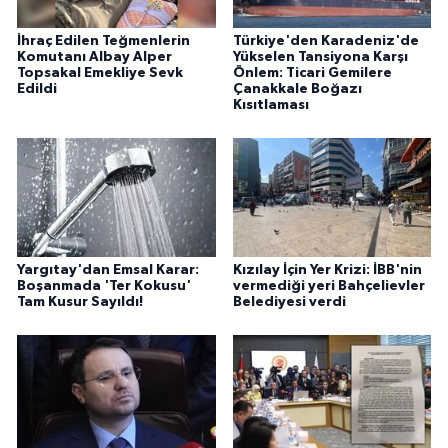
İhraç Edilen Teğmenlerin
Türkiye'den Karadeniz'de
Komutanı Albay Alper
Yükselen Tansiyona Karşı
Topsakal Emekliye Sevk
Önlem: Ticari Gemilere
Edildi
Çanakkale Boğazı
Kısıtlaması
Yargıtay'dan Emsal Karar:
Kızılay İçin Yer Krizi: İBB'nin
Boşanmada 'Ter Kokusu'
vermediği yeri Bahçelievler
Tam Kusur Sayıldı!
Belediyesi verdi