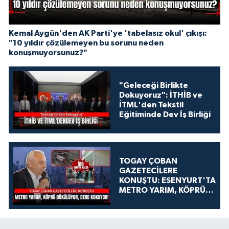
Kemal Aygün'den AK Parti'ye 'tabelasız okul' çıkışı:
"10 yıldır çözülemeyen bu sorunu neden
konuşmuyorsunuz?"
"Geleceği Birlikte
Dokuyoruz": İTHİB ve
İTML'den Tekstil
Eğitiminde Dev İş Birliği
TOGAY ÇOBAN
GAZETECİLERE
KONUŞTU: ESENYURT'TA
METRO YARIM, KÖPRÜ
DÖKÜLÜYOR, DERE
KOKUYOR!