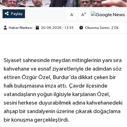
Paylaş
-
+
A
A
Haber Merkezi
20.06.2026 - 13:55
Okunma Süresi: 2 Dk
Siyaset sahnesinde meydan mitinglerinin yanı sıra
kahvehane ve esnaf ziyaretleriyle de adından söz
ettiren Özgür Özel, Burdur’da dikkat çeken bir
halk buluşmasına imza attı. Çavdır ilçesinde
vatandaşların yoğun ilgisiyle karşılanan Özel,
sesini herkese duyurabilmek adına kahvehanedeki
ahşap bir sandalyenin üzerine çıkarak doğaçlama
bir konuşma gerçekleştirdi.