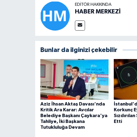
EDITÖR HAKKINDA
HABER MERKEZİ
Bunlar da ilginizi çekebilir
Aziz İhsan Aktaş Davası'nda
İstanbul'
Kritik Ara Karar: Avcılar
Korkunç E
Belediye Başkanı Çaykara'ya
Sızdırılan
Tahliye, İki Başkana
Etti
Tutukluluğa Devam