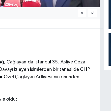
-
+
A
A
ağ, Çağlayan'da İstanbul 35. Asliye Ceza
Davayı izleyen isimlerden bir tanesi de CHP
r Özel Çağlayan Adliyesi'nin önünden
yle oldu: