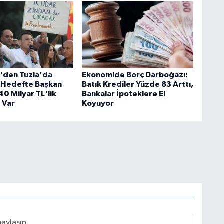
i'den Tuzla'da
Ekonomide Borç Darboğazı:
 Hedefte Başkan
Batık Krediler Yüzde 83 Arttı,
40 Milyar TL'lik
Bankalar İpoteklere El
 Var
Koyuyor