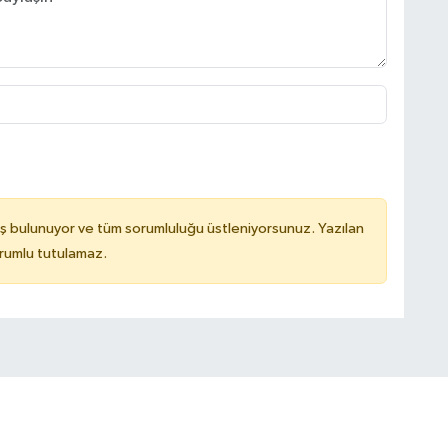
ş bulunuyor ve tüm sorumluluğu üstleniyorsunuz. Yazılan
rumlu tutulamaz.