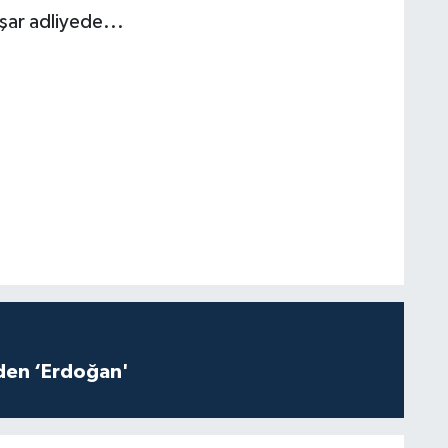
şar adliyede...
iden ‘Erdoğan'