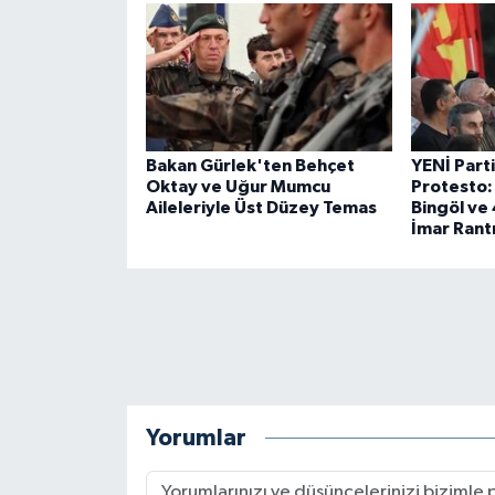
Bakan Gürlek'ten Behçet
YENİ Part
Oktay ve Uğur Mumcu
Protesto:
Aileleriyle Üst Düzey Temas
Bingöl ve 
İmar Rantı
Yorumlar