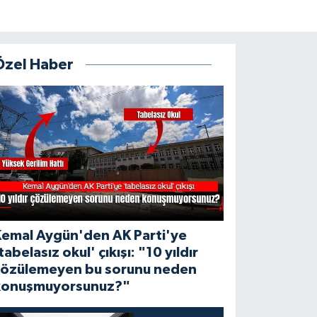
Özel Haber
Kemal Aygün'den AK Parti'ye
tabelasız okul' çıkışı: "10 yıldır
çözülemeyen bu sorunu neden
konuşmuyorsunuz?"