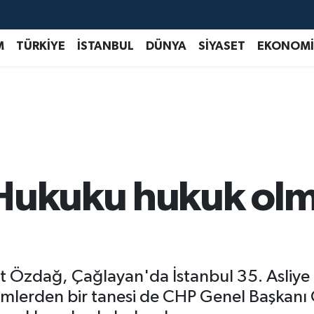
M
TÜRKİYE
İSTANBUL
DÜNYA
SİYASET
EKONOMİ
 Hukuku hukuk ol
mit Özdağ, Çağlayan'da İstanbul 35. Asli
 isimlerden bir tanesi de CHP Genel Başka