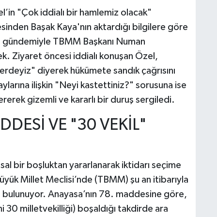
l’in "Çok iddialı bir hamlemiz olacak"
sinden Başak Kaya'nın aktardığı bilgilere göre
im gündemiyle TBMM Başkanı Numan
. Ziyaret öncesi iddialı konuşan Özel,
erdeyiz" diyerek hükümete sandık çağrısını
ylarına ilişkin "Neyi kastettiniz?" sorusuna ise
rerek gizemli ve kararlı bir duruş sergiledi.
DESİ VE "30 VEKİL"
sal bir boşluktan yararlanarak iktidarı seçime
Büyük Millet Meclisi’nde (TBMM) şu an itibarıyla
ye bulunuyor. Anayasa’nın 78. maddesine göre,
i 30 milletvekilliği) boşaldığı takdirde ara