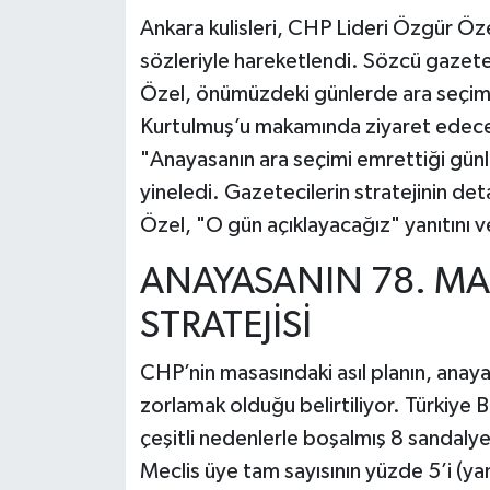
Ankara kulisleri, CHP Lideri Özgür Öze
sözleriyle hareketlendi. Sözcü gazete
Özel, önümüzdeki günlerde ara seç
Kurtulmuş’u makamında ziyaret edecek
"Anayasanın ara seçimi emrettiği günl
yineledi. Gazetecilerin stratejinin deta
Özel, "O gün açıklayacağız" yanıtını ve
ANAYASANIN 78. MAD
STRATEJİSİ
CHP’nin masasındaki asıl planın, anaya
zorlamak olduğu belirtiliyor. Türkiye 
çeşitli nedenlerle boşalmış 8 sandal
Meclis üye tam sayısının yüzde 5’i (yan