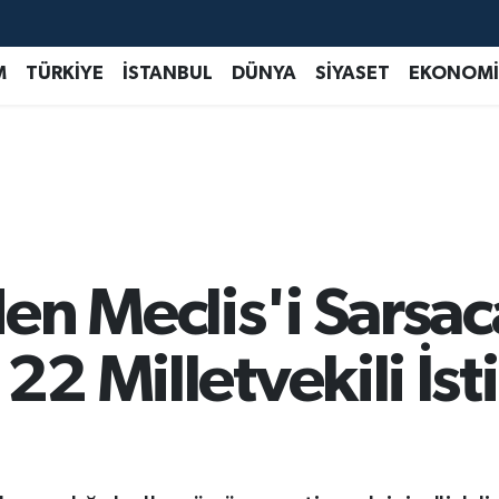
M
TÜRKİYE
İSTANBUL
DÜNYA
SİYASET
EKONOMİ
en Meclis'i Sarsac
22 Milletvekili İst