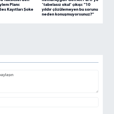
ylem Planı:
'tabelasız okul' çıkışı: "10
 Ses Kayıtları Şoke
yıldır çözülemeyen bu sorunu
neden konuşmuyorsunuz?"