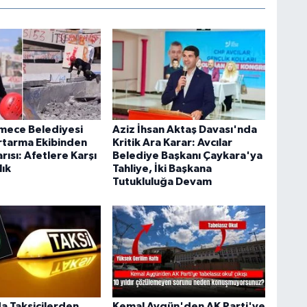
mece Belediyesi
Aziz İhsan Aktaş Davası'nda
tarma Ekibinden
Kritik Ara Karar: Avcılar
ısı: Afetlere Karşı
Belediye Başkanı Çaykara'ya
lık
Tahliye, İki Başkana
Tutukluluğa Devam
da Taksicilerden
Kemal Aygün'den AK Parti'ye