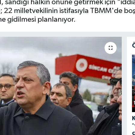
andığı halkın önüne getirmek için "iddialı
; 22 milletvekilinin istifasıyla TBMM'de boş
e gidilmesi planlanıyor.
'