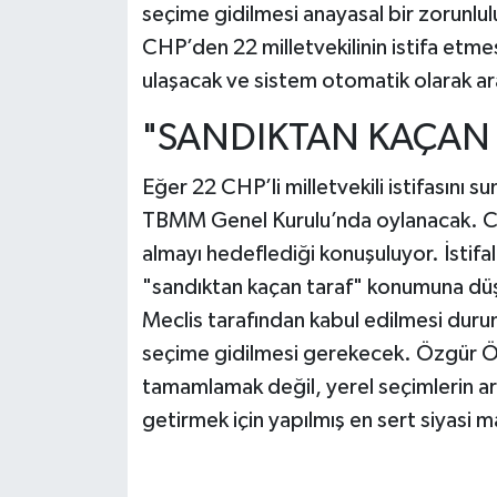
seçime gidilmesi anayasal bir zorunlulu
CHP’den 22 milletvekilinin istifa etm
ulaşacak ve sistem otomatik olarak ar
"SANDIKTAN KAÇAN 
Eğer 22 CHP’li milletvekili istifasını s
TBMM Genel Kurulu’nda oylanacak. CHP’
almayı hedeflediği konuşuluyor. İstif
"sandıktan kaçan taraf" konumuna düşme
Meclis tarafından kabul edilmesi duru
seçime gidilmesi gerekecek. Özgür Öze
tamamlamak değil, yerel seçimlerin ar
getirmek için yapılmış en sert siyasi m