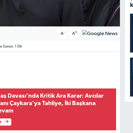
-
+
A
A
Süresi: 1 Dk
aş Davası'nda Kritik Ara Karar: Avcılar
anı Çaykara'ya Tahliye, İki Başkana
Devam
e