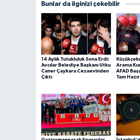
Bunlar da ilginizi çekebilir
14 Aylık Tutukluluk Sona Erdi:
Küçükçek
Avcılar Belediye Başkanı Utku
Arama Kur
Caner Çaykara Cezaevinden
AFAD Başar
Çıktı
Tam Hazır
Gaziosmanpaşalı Sporcular
İstanbul'