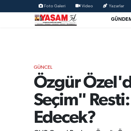
Foto Galeri
Video
Yazarlar
GÜNDE
GÜNCEL
Özgür Özel'd
Seçim" Resti: 
Edecek?