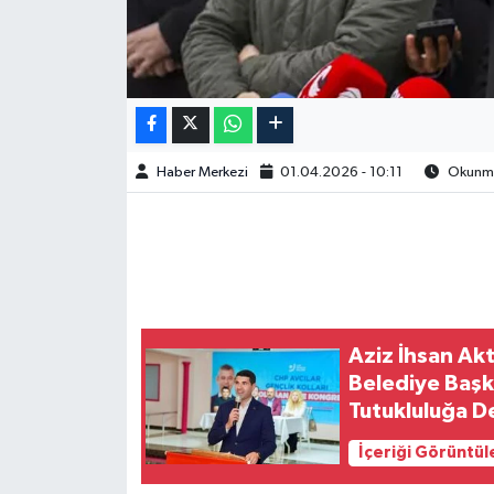
Haber Merkezi
01.04.2026 - 10:11
Okunma 
Aziz İhsan Akt
Belediye Başk
Tutukluluğa 
İçeriği Görüntül