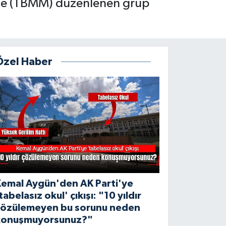
'nde (TBMM) düzenlenen grup
Özel Haber
Kemal Aygün'den AK Parti'ye
tabelasız okul' çıkışı: "10 yıldır
çözülemeyen bu sorunu neden
konuşmuyorsunuz?"