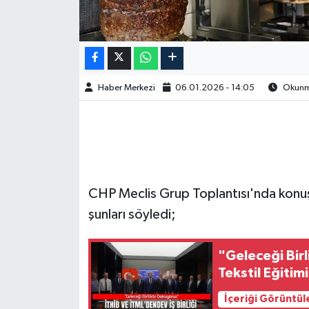
Haber Merkezi
06.01.2026 - 14:05
Okunma
CHP Meclis Grup Toplantısı'nda konu
şunları söyledi;
"Geleceği Bir
Tekstil Eğitimi
İçeriği Görüntül