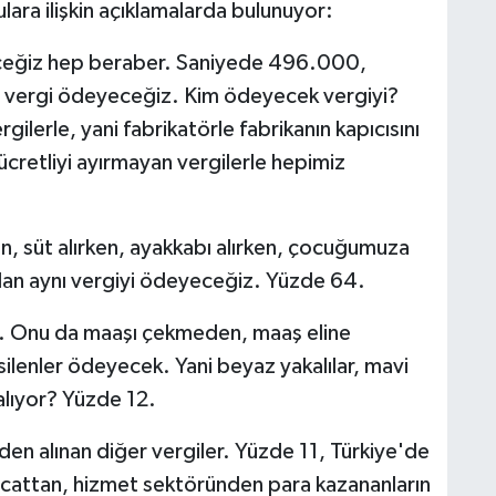
ara ilişkin açıklamalarda bulunuyor:
yeceğiz hep beraber. Saniyede 496.000,
 vergi ödeyeceğiz. Kim ödeyecek vergiyi?
ergilerle, yani fabrikatörle fabrikanın kapıcısını
ücretliyi ayırmayan vergilerle hepimiz
n, süt alırken, ayakkabı alırken, çocuğumuza
adan aynı vergiyi ödeyeceğiz. Yüzde 64.
ar. Onu da maaşı çekmeden, maaş eline
lenler ödeyecek. Yani beyaz yakalılar, mavi
kalıyor? Yüzde 12.
en alınan diğer vergiler. Yüzde 11, Türkiye'de
racattan, hizmet sektöründen para kazananların