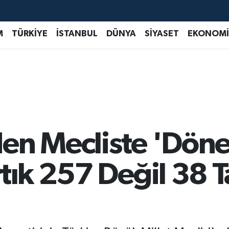
M
TÜRKİYE
İSTANBUL
DÜNYA
SİYASET
EKONOMİ
en Mecliste 'Döne
tık 257 Değil 38 