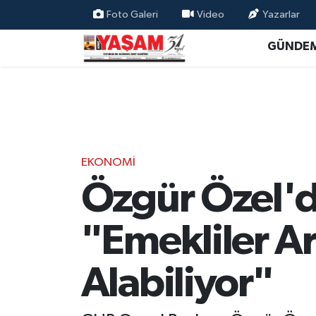
Foto Galeri
Video
Yazarlar
GÜNDE
EKONOMİ
Özgür Özel'd
"Emekliler Ar
Alabiliyor"