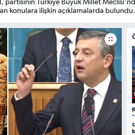
 partisinin Türkiye Büyük Millet Meclisi
n konulara ilişkin açıklamalarda bulundu.
'