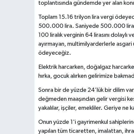
toplantısında gündemde yer alan konul
Toplam 15.16 trilyon lira vergi öde
500.000 lira. Saniyede 500.000 lira
100 liralık verginin 64 lirasını dolaylı v
ayırmayan, multimilyarderlerle asgari 
ödeyeceğiz.
Elektrik harcarken, doğalgaz harcarke
hırka, gocuk alırken gelirimize bakm
Sonra bir de yüzde 24’lük bir dilim v
değmeden maaşından gelir vergisi kesi
yakalılar, işçiler, emekliler. Geriye ne 
Onun yüzde 1'i gayrimenkul sahiplerind
yapılan tüm ticaretten, imalattan, ih