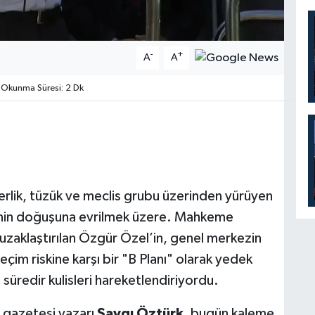
-
+
A
A
Okunma Süresi: 2 Dk
erlik, tüzük ve meclis grubu üzerinden yürüyen
rtinin doğuşuna evrilmek üzere. Mahkeme
uzaklaştırılan Özgür Özel’in, genel merkezin
eçim riskine karşı bir "B Planı" olarak yedek
 süredir kulisleri hareketlendiriyordu.
ü gazetesi yazarı
Saygı Öztürk
, bugün kaleme