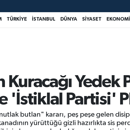
M
TÜRKİYE
İSTANBUL
DÜNYA
SİYASET
EKONOMİ
 Kuracağı Yedek P
e 'İstiklal Partisi' P
lak butlan" kararı, peş peşe gelen disipli
anadının yürüttüğü gizli hazırlıkta sis per