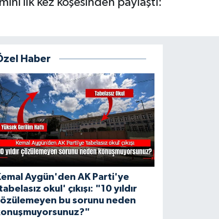
ini ilk kez köşesinden paylaştı:
Özel Haber
Kemal Aygün'den AK Parti'ye
tabelasız okul' çıkışı: "10 yıldır
çözülemeyen bu sorunu neden
konuşmuyorsunuz?"