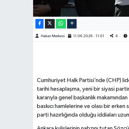
Haber Merkezi
11.06.2026 - 11:01
4
Cumhuriyet Halk Partisi’nde (CHP) lid
tarihi hesaplaşma, yeni bir siyasi pa
kararıyla genel başkanlık makamından 
baskıcı hamlelerine ve olası bir erken s
parti hazırlığında olduğu iddiaları uzun
Ankara kulislerinin nabzını tutan Sözc