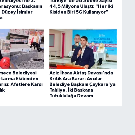
Belediyesi’ne 3.
Türkiye'de 5G Abone Sayısı
rasyonu: Başkanın
44,5 Milyona Ulaştı: "Her İki
t Düzey İsimler
Kişiden Biri 5G Kullanıyor"
a
mece Belediyesi
Aziz İhsan Aktaş Davası'nda
tarma Ekibinden
Kritik Ara Karar: Avcılar
ısı: Afetlere Karşı
Belediye Başkanı Çaykara'ya
lık
Tahliye, İki Başkana
Tutukluluğa Devam