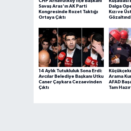
CHP Arnavutköy İlçe Başkanı
Kuşadası 
Savaş Aras'ın AK Parti
Dalga Ope
Kongresinde Rozet Taktığı
Kızı ve Üs
Ortaya Çıktı
Gözaltınd
14 Aylık Tutukluluk Sona Erdi:
Küçükçek
Avcılar Belediye Başkanı Utku
Arama Kur
Caner Çaykara Cezaevinden
AFAD Başar
Çıktı
Tam Hazır