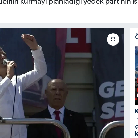
binin kurmayı planladığı yedek partinin ism
'