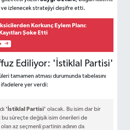
 ve izlenecek stratejiyi deşifre etti.
ksicilerden Korkunç Eylem Planı:
Kayıtları Şoke Etti
e
z Ediliyor: 'İstiklal Partisi'
üleri tamamen atması durumunda tabelasını
 ifadelere yer verdi:
adı
'İstiklal Partisi'
olacak. Bu isim dar bir
 bu süreçte değişik isim önerileri de
i olan az seçmenli partinin adının da