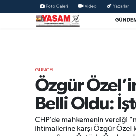
Foto Galeri
Video
Yazarlar
GÜNDE
GÜNCEL
Özgür Özel’in
Belli Oldu: İşt
CHP’de mahkemenin verdiği "mut
ihtimallerine karşı Özgür Özel k