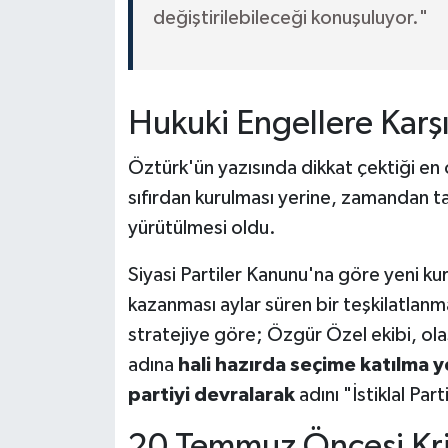
değiştirilebileceği konuşuluyor."
Hukuki Engellere Karşı
Öztürk'ün yazısında dikkat çektiği en ö
sıfırdan kurulması yerine, zamandan ta
yürütülmesi oldu.
Siyasi Partiler Kanunu'na göre yeni kur
kazanması aylar süren bir teşkilatlanma
stratejiye göre; Özgür Özel ekibi, ol
adına
hali hazırda seçime katılma ye
partiyi devralarak
adını "İstiklal Par
20 Temmuz Öncesi Krit