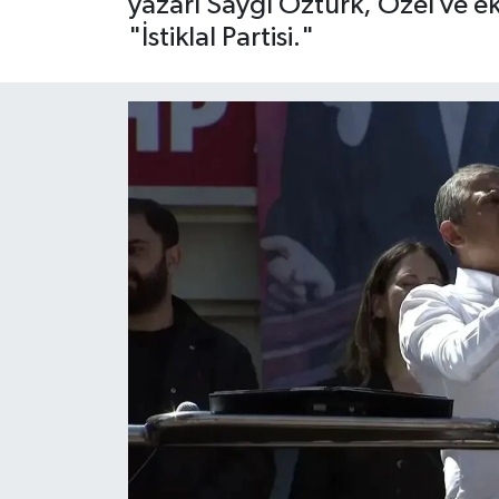
yazarı Saygı Öztürk, Özel ve eki
"İstiklal Partisi."