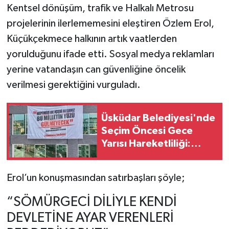
Kentsel dönüşüm, trafik ve Halkalı Metrosu
projelerinin ilerlememesini eleştiren Özlem Erol,
Küçükçekmece halkının artık vaatlerden
yorulduğunu ifade etti. Sosyal medya reklamları
yerine vatandaşın can güvenliğine öncelik
verilmesi gerektiğini vurguladı.
Üsküdar Belediyesi'nde
Seçim Öncesi Gece
Yarısı Hareketliliği:
Sinem Dedetaş Posteri
İndirildi
Erol’un konuşmasından satırbaşları şöyle;
“SÖMÜRGECİ DİLİYLE KENDİ
DEVLETİNE AYAR VERENLERİ