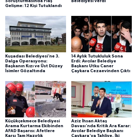
Soruşturmasında Flaş
Belediyesi verdi
Gelişme: 12 Kişi Tutuklandı
Kuşadası Belediyesi’ne 3.
14 Aylık Tutukluluk Sona
Dalga Operasyonu:
Erdi: Avcılar Belediye
Başkanın Kızı ve Üst Düzey
Başkanı Utku Caner
İsimler Gözaltında
Çaykara Cezaevinden Çıktı
Küçükçekmece Belediyesi
Aziz İhsan Aktaş
Arama Kurtarma Ekibinden
Davası'nda Kritik Ara Karar:
AFAD Başarısı: Afetlere
Avcılar Belediye Başkanı
Karşı Tam Hazırlık
Çaykara'ya Tahliye, İki