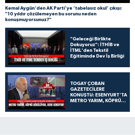
Kemal Aygün'den AK Parti'ye 'tabelasız okul' çıkışı:
"10 yıldır çözülemeyen bu sorunu neden
konuşmuyorsunuz?"
"Geleceği Birlikte
Dokuyoruz": İTHİB ve
İTML'den Tekstil
Eğitiminde Dev İş Birliği
TOGAY ÇOBAN
GAZETECİLERE
KONUŞTU: ESENYURT'TA
METRO YARIM, KÖPRÜ
DÖKÜLÜYOR, DERE
KOKUYOR!