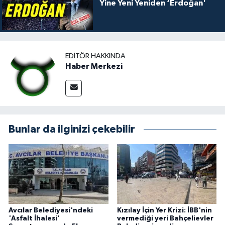
Yine Yeni Yeniden ‘Erdoğan'
EDITÖR HAKKINDA
Haber Merkezi
Bunlar da ilginizi çekebilir
Avcılar Belediyesi'ndeki
Kızılay İçin Yer Krizi: İBB'nin
'Asfalt İhalesi'
vermediği yeri Bahçelievler