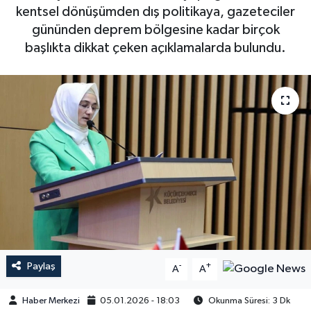
kentsel dönüşümden dış politikaya, gazeteciler
gününden deprem bölgesine kadar birçok
başlıkta dikkat çeken açıklamalarda bulundu.
Paylaş
-
+
A
A
Haber Merkezi
05.01.2026 - 18:03
Okunma Süresi: 3 Dk