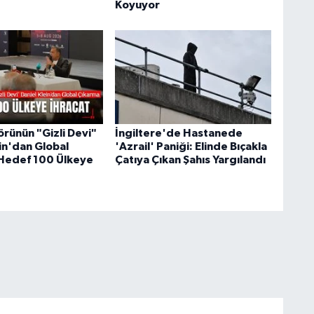
Koyuyor
örünün "Gizli Devi"
İngiltere'de Hastanede
in'dan Global
'Azrail' Paniği: Elinde Bıçakla
Hedef 100 Ülkeye
Çatıya Çıkan Şahıs Yargılandı