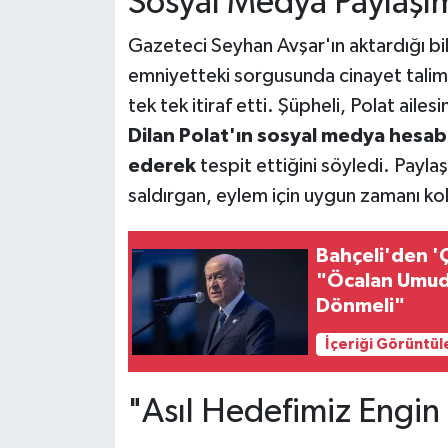
Sosyal Medya Paylaşıml
Gazeteci Seyhan Avşar'ın aktardığı bilg
emniyetteki sorgusunda cinayet talimatı
tek tek itiraf etti. Şüpheli, Polat aile
Dilan Polat'ın sosyal medya hesabı
ederek
tespit ettiğini söyledi. Payla
saldırgan, eylem için uygun zamanı koll
Bahçeli'den 'Ç
"Öcalan Umud
Dönmeli"
İçeriği Görüntül
"Asıl Hedefimiz Engin 