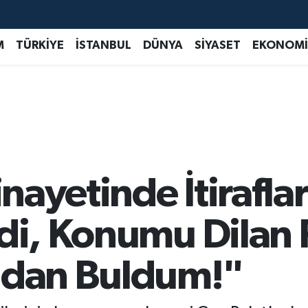
M
TÜRKİYE
İSTANBUL
DÜNYA
SİYASET
EKONOMİ
inayetinde İtiraflar
di, Konumu Dilan 
ndan Buldum!"