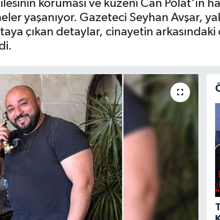
ilesinin koruması ve kuzeni Can Polat'ın hay
meler yaşanıyor. Gazeteci Seyhan Avşar, yak
 Ortaya çıkan detaylar, cinayetin arkasındak
di.