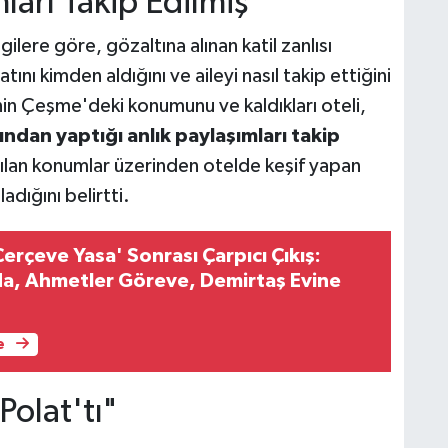
arı Takip Edilmiş
ilere göre, gözaltına alınan katil zanlısı
nı kimden aldığını ve aileyi nasıl takip ettiğini
sinin Çeşme'deki konumunu ve kaldıkları oteli,
ndan yaptığı anlık paylaşımları takip
şılan konumlar üzerinden otelde keşif yapan
adığını belirtti.
erçeve Yasa' Sonrası Çarpıcı Çıkış:
a, Ahmetler Göreve, Demirtaş Evine
e
Polat'tı"