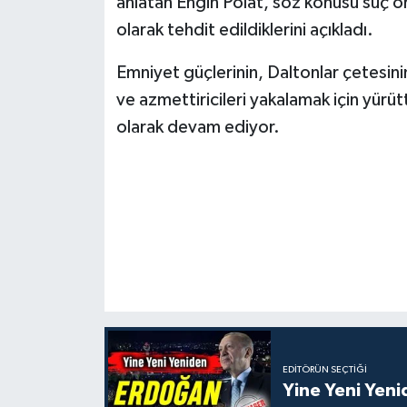
anlatan Engin Polat, söz konusu suç ör
olarak tehdit edildiklerini açıkladı.
Emniyet güçlerinin, Daltonlar çetesinin
ve azmettiricileri yakalamak için yür
olarak devam ediyor.
EDITÖRÜN SEÇTIĞI
Yine Yeni Yen