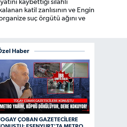
atını kaybettiği silahlı
alanan katil zanlısının ve Engin
i organize suç örgütü ağını ve
Özel Haber
TOGAY ÇOBAN GAZETECİLERE
KONUŞTU: ESENYURT'TA METRO