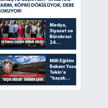
YARIM, KÖPRÜ DÖKÜLÜYOR, DERE
KOKUYOR!
Medya,
Siyaset ve
Bürokrasi
24
Temmuz
İçin Aynı
Sofrada
Milli Eğitim
Buluştu
Bakanı Yusuf
Tekin’e
“kaçak
okulun”
önünden
çağrı:
Esenyurt’taki
bu okulu