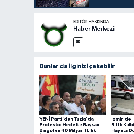
EDITÖR HAKKINDA
Haber Merkezi
Bunlar da ilginizi çekebilir
YENİ Parti'den Tuzla'da
İzmir'de '
Protesto: Hedefte Başkan
Bitti: Kal
Bingöl ve 40 Milyar TL'lik
Hayata Dö