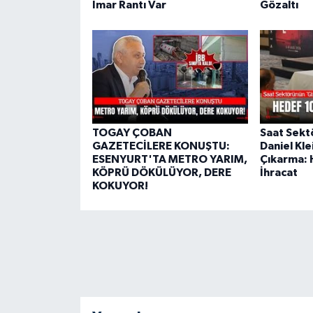
İmar Rantı Var
Gözaltı
TOGAY ÇOBAN
Saat Sekt
GAZETECİLERE KONUŞTU:
Daniel Kle
ESENYURT'TA METRO YARIM,
Çıkarma: 
KÖPRÜ DÖKÜLÜYOR, DERE
İhracat
KOKUYOR!