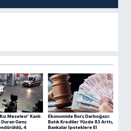
Kız Meselesi' Kanlı
Ekonomide Borç Darboğazı:
bi Duran Genç
Batık Krediler Yüzde 83 Arttı,
ndürüldü, 4
Bankalar İpoteklere El