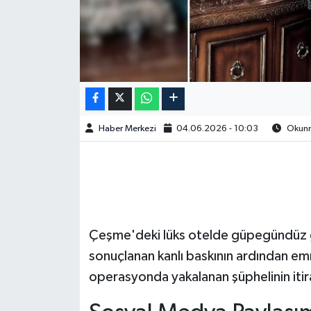
Haber Merkezi
04.06.2026 - 10:03
Okunma
Çeşme'deki lüks otelde güpegündüz ge
sonuçlanan kanlı baskının ardından emn
operasyonda yakalanan şüphelinin itira