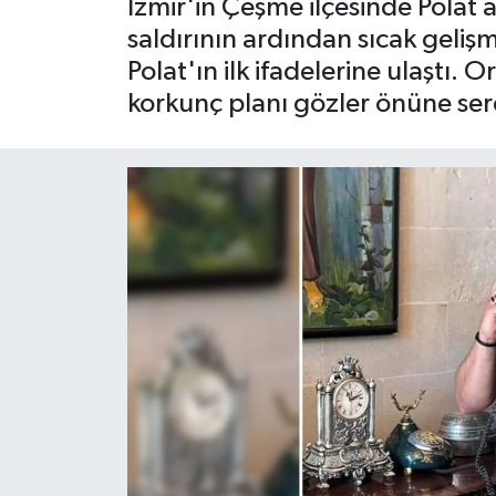
İzmir'in Çeşme ilçesinde Polat a
saldırının ardından sıcak geliş
Polat'ın ilk ifadelerine ulaştı.
korkunç planı gözler önüne ser