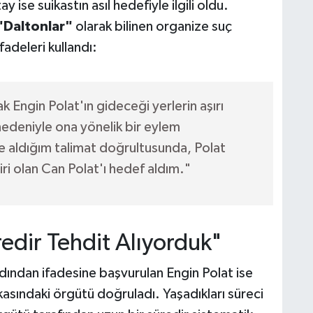
 ise suikastın asıl hedefiyle ilgili oldu.
"Daltonlar"
olarak bilinen organize suç
fadeleri kullandı:
k Engin Polat'ın gideceği yerlerin aşırı
 nedeniyle ona yönelik bir eylem
 aldığım talimat doğrultusunda, Polat
biri olan Can Polat'ı hedef aldım."
edir Tehdit Alıyorduk"
rdından ifadesine başvurulan Engin Polat ise
kasındaki örgütü doğruladı. Yaşadıkları süreci