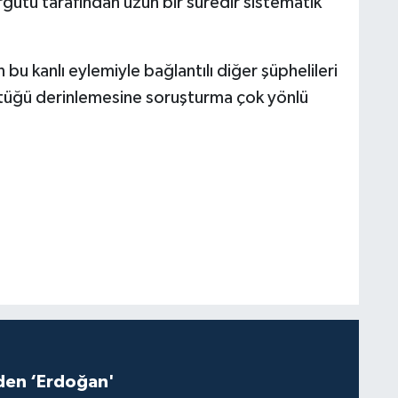
gütü tarafından uzun bir süredir sistematik
 bu kanlı eylemiyle bağlantılı diğer şüphelileri
üttüğü derinlemesine soruşturma çok yönlü
iden ‘Erdoğan'