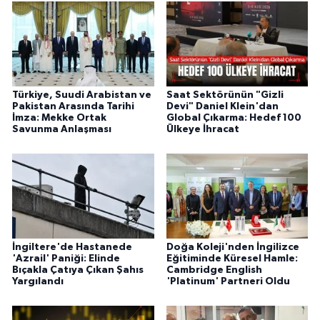
Türkiye, Suudi Arabistan ve
Saat Sektörünün "Gizli
Pakistan Arasında Tarihi
Devi" Daniel Klein'dan
İmza: Mekke Ortak
Global Çıkarma: Hedef 100
Savunma Anlaşması
Ülkeye İhracat
İngiltere'de Hastanede
Doğa Koleji'nden İngilizce
'Azrail' Paniği: Elinde
Eğitiminde Küresel Hamle:
Bıçakla Çatıya Çıkan Şahıs
Cambridge English
Yargılandı
'Platinum' Partneri Oldu