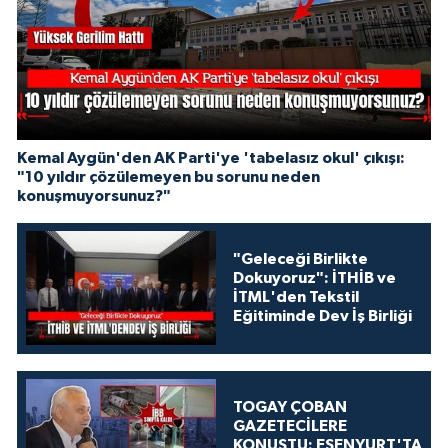
Kemal Aygün'den AK Parti'ye 'tabelasız okul' çıkışı:
"10 yıldır çözülemeyen bu sorunu neden
konuşmuyorsunuz?"
"Geleceği Birlikte
Dokuyoruz": İTHİB ve
İTML'den Tekstil
Eğitiminde Dev İş Birliği
TOGAY ÇOBAN
GAZETECİLERE
KONUŞTU: ESENYURT'TA