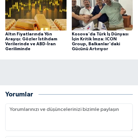
Altın Fiyatlarında Yön
Kosova'da Türk İş Dünyası
Arayışı: Gözler İstihdam
İçin Kritik İmza: ICON
Verilerinde ve ABD-İran
Group, Balkanlar'daki
Geriliminde
Gücünü Artırıyor
Yorumlar