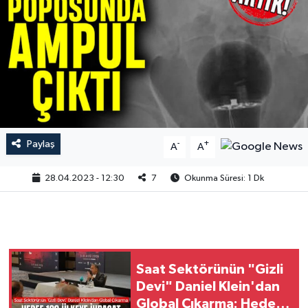
Paylaş
-
+
A
A
28.04.2023 - 12:30
7
Okunma Süresi: 1 Dk
Saat Sektörünün "Gizli
Devi" Daniel Klein'dan
Global Çıkarma: Hedef