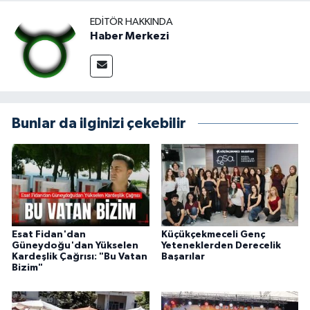
EDITÖR HAKKINDA
Haber Merkezi
Bunlar da ilginizi çekebilir
Esat Fidan'dan
Küçükçekmeceli Genç
Güneydoğu'dan Yükselen
Yeteneklerden Derecelik
Kardeşlik Çağrısı: "Bu Vatan
Başarılar
Bizim"