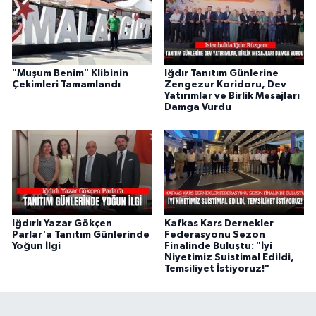
"Muşum Benim" Klibinin
Iğdır Tanıtım Günlerine
Çekimleri Tamamlandı
Zengezur Koridoru, Dev
Yatırımlar ve Birlik Mesajları
Damga Vurdu
Iğdırlı Yazar Gökçen
Kafkas Kars Dernekler
Parlar'a Tanıtım Günlerinde
Federasyonu Sezon
Yoğun İlgi
Finalinde Buluştu: "İyi
Niyetimiz Suistimal Edildi,
Temsiliyet İstiyoruz!"