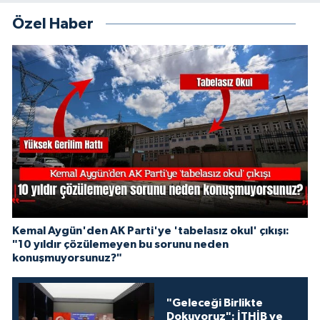
Özel Haber
Kemal Aygün'den AK Parti'ye 'tabelasız okul' çıkışı:
"10 yıldır çözülemeyen bu sorunu neden
konuşmuyorsunuz?"
"Geleceği Birlikte
Dokuyoruz": İTHİB ve