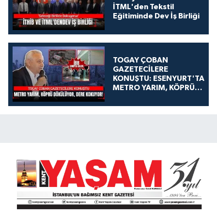
İTML'den Tekstil
Eğitiminde Dev İş Birliği
TOGAY ÇOBAN
GAZETECİLERE
KONUŞTU: ESENYURT'TA
METRO YARIM, KÖPRÜ
DÖKÜLÜYOR, DERE
KOKUYOR!