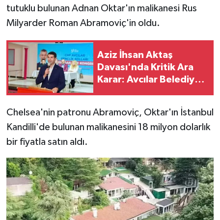
tutuklu bulunan Adnan Oktar'ın malikanesi Rus
Milyarder Roman Abramoviç'in oldu.
Aziz İhsan Aktaş
Davası'nda Kritik Ara
Karar: Avcılar Belediye
Başkanı Çaykara'ya
Tahliye, İki Başkana
Chelsea'nin patronu Abramoviç, Oktar'ın İstanbul
Tutukluluğa Devam
Kandilli'de bulunan malikanesini 18 milyon dolarlık
bir fiyatla satın aldı.