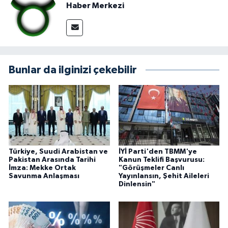
Haber Merkezi
Bunlar da ilginizi çekebilir
Türkiye, Suudi Arabistan ve
İYİ Parti'den TBMM'ye
Pakistan Arasında Tarihi
Kanun Teklifi Başvurusu:
İmza: Mekke Ortak
"Görüşmeler Canlı
Savunma Anlaşması
Yayınlansın, Şehit Aileleri
Dinlensin"