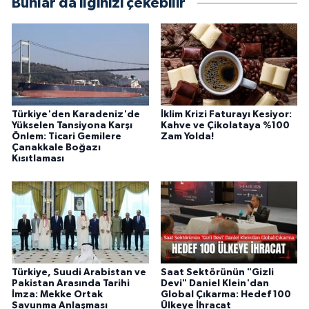
Bunlar da ilginizi çekebilir
Türkiye'den Karadeniz'de
İklim Krizi Faturayı Kesiyor:
Yükselen Tansiyona Karşı
Kahve ve Çikolataya %100
Önlem: Ticari Gemilere
Zam Yolda!
Çanakkale Boğazı
Kısıtlaması
Türkiye, Suudi Arabistan ve
Saat Sektörünün "Gizli
Pakistan Arasında Tarihi
Devi" Daniel Klein'dan
İmza: Mekke Ortak
Global Çıkarma: Hedef 100
Savunma Anlaşması
Ülkeye İhracat