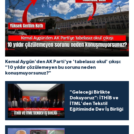
Kemal Aygün'den AK Parti'ye 'tabelasız okul' çıkışı:
"10 yıldır çözülemeyen bu sorunu neden
konuşmuyorsunuz?"
"Geleceği Birlikte
Dokuyoruz": İTHİB ve
İTML'den Tekstil
Eğitiminde Dev İş Birliği