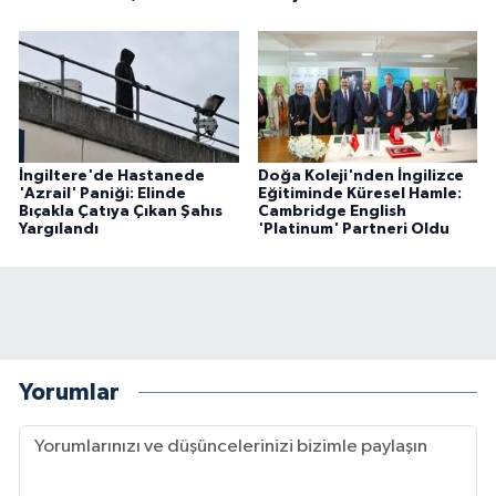
İngiltere'de Hastanede
Doğa Koleji'nden İngilizce
'Azrail' Paniği: Elinde
Eğitiminde Küresel Hamle:
Bıçakla Çatıya Çıkan Şahıs
Cambridge English
Yargılandı
'Platinum' Partneri Oldu
Yorumlar