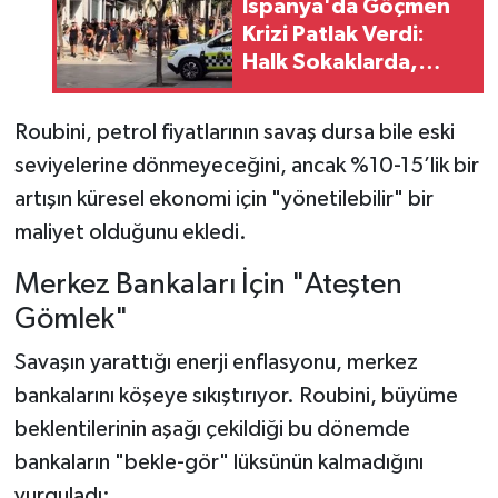
İspanya'da Göçmen
Krizi Patlak Verdi:
Halk Sokaklarda,
Hedefte Pedro
Sanchez Var
Roubini, petrol fiyatlarının savaş dursa bile eski
seviyelerine dönmeyeceğini, ancak %10-15’lik bir
artışın küresel ekonomi için "yönetilebilir" bir
maliyet olduğunu ekledi.
Merkez Bankaları İçin "Ateşten
Gömlek"
Savaşın yarattığı enerji enflasyonu, merkez
bankalarını köşeye sıkıştırıyor. Roubini, büyüme
beklentilerinin aşağı çekildiği bu dönemde
bankaların "bekle-gör" lüksünün kalmadığını
vurguladı: