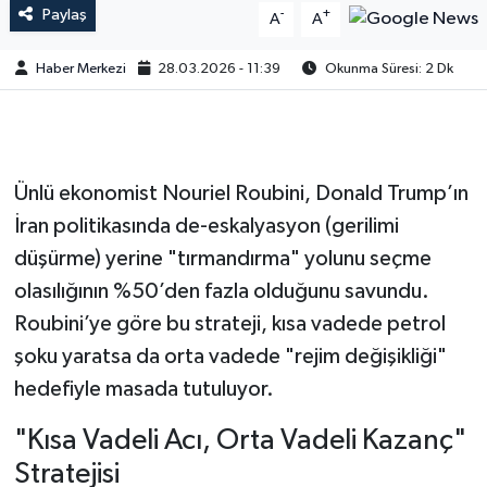
Paylaş
-
+
A
A
Haber Merkezi
28.03.2026 - 11:39
Okunma Süresi: 2 Dk
Ünlü ekonomist Nouriel Roubini, Donald Trump’ın
İran politikasında de-eskalyasyon (gerilimi
düşürme) yerine "tırmandırma" yolunu seçme
olasılığının %50’den fazla olduğunu savundu.
Roubini’ye göre bu strateji, kısa vadede petrol
şoku yaratsa da orta vadede "rejim değişikliği"
hedefiyle masada tutuluyor.
"Kısa Vadeli Acı, Orta Vadeli Kazanç"
Stratejisi