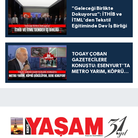
"Geleceği Birlikte
Dokuyoruz": İTHİB ve
İTML'den Tekstil
Eğitiminde Dev İş Birliği
TOGAY ÇOBAN
GAZETECİLERE
KONUŞTU: ESENYURT'TA
METRO YARIM, KÖPRÜ
DÖKÜLÜYOR, DERE
KOKUYOR!