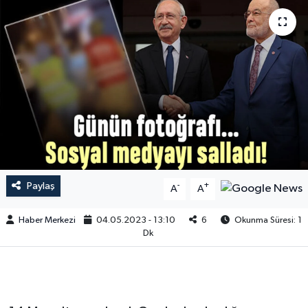
Paylaş
-
+
A
A
Haber Merkezi
04.05.2023 - 13:10
6
Okunma Süresi: 1
Dk