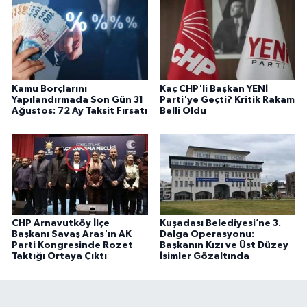
Kamu Borçlarını
Kaç CHP'li Başkan YENİ
Yapılandırmada Son Gün 31
Parti'ye Geçti? Kritik Rakam
Ağustos: 72 Ay Taksit Fırsatı
Belli Oldu
CHP Arnavutköy İlçe
Kuşadası Belediyesi’ne 3.
Başkanı Savaş Aras'ın AK
Dalga Operasyonu:
Parti Kongresinde Rozet
Başkanın Kızı ve Üst Düzey
Taktığı Ortaya Çıktı
İsimler Gözaltında