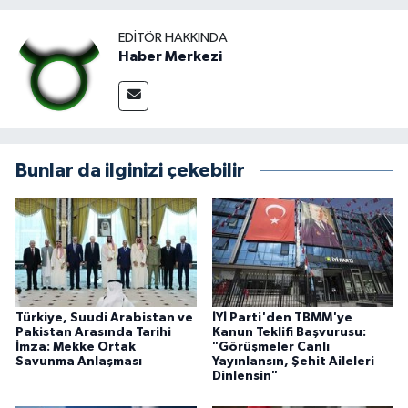
EDITÖR HAKKINDA
Haber Merkezi
Bunlar da ilginizi çekebilir
Türkiye, Suudi Arabistan ve
İYİ Parti'den TBMM'ye
Pakistan Arasında Tarihi
Kanun Teklifi Başvurusu:
İmza: Mekke Ortak
"Görüşmeler Canlı
Savunma Anlaşması
Yayınlansın, Şehit Aileleri
Dinlensin"