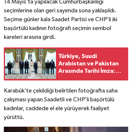
14 Mayıs'ta yapılacak Cumhurbaşkanlığı
seçimlerine olan geri sayımda sona yaklaşıldı.
Seçime günler kala Saadet Partisi ve CHP'li iki
başörtülü kadının fotoğrafı seçimin sembol
kareleri arasına girdi.
Türkiye, Suudi
Arabistan ve Pakistan
Arasında Tarihi İmza:
Mekke Ortak Savunma
Anlaşması
Karabük'te çekildiği belirtilen fotoğrafta saha
çalışması yapan Saadetli ve CHP'li başörtülü
kadınlar, caddede el ele yürüyerek faaliyet
yürüttü.