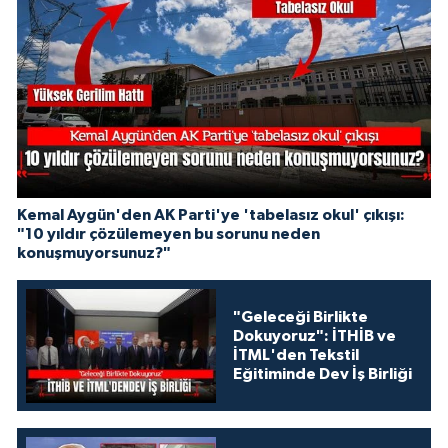
Kemal Aygün'den AK Parti'ye 'tabelasız okul' çıkışı:
"10 yıldır çözülemeyen bu sorunu neden
konuşmuyorsunuz?"
"Geleceği Birlikte
Dokuyoruz": İTHİB ve
İTML'den Tekstil
Eğitiminde Dev İş Birliği