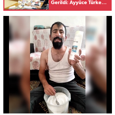
Gerildi: Ayyüce Türkeş
ve MHP'li Bülbül
Arasında "Pislik" ve
"Çamaşır Suyu" Kavgası