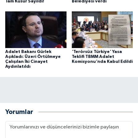
Tam Kusur Sayıldı!
Belediyesi verdi
Adalet Bakanı Gürlek
'Terörsüz Türkiye' Yasa
Açıkladı: Üzeri Örtülmeye
Teklifi TBMM Adalet
Çalışılan İki Cinayet
Komisyonu'nda Kabul Edildi
Aydınlatıldı
Yorumlar