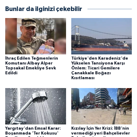
Bunlar da ilginizi çekebilir
İhraç Edilen Teğmenlerin
Türkiye'den Karadeniz'de
Komutanı Albay Alper
Yükselen Tansiyona Karşı
Topsakal Emekliye Sevk
Önlem: Ticari Gemilere
Edildi
Çanakkale Boğazı
Kısıtlaması
Yargıtay'dan Emsal Karar:
Kızılay İçin Yer Krizi: İBB'nin
Boşanmada 'Ter Kokusu'
vermediği yeri Bahçelievler