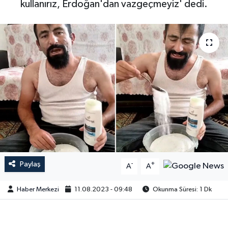
kullanırız, Erdoğan'dan vazgeçmeyiz' dedi.
Paylaş
-
+
A
A
Haber Merkezi
11.08.2023 - 09:48
Okunma Süresi: 1 Dk