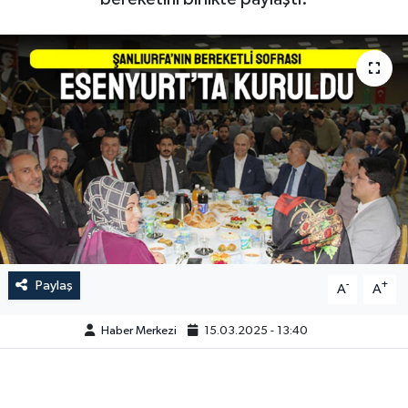
Paylaş
-
+
A
A
Haber Merkezi
15.03.2025 - 13:40