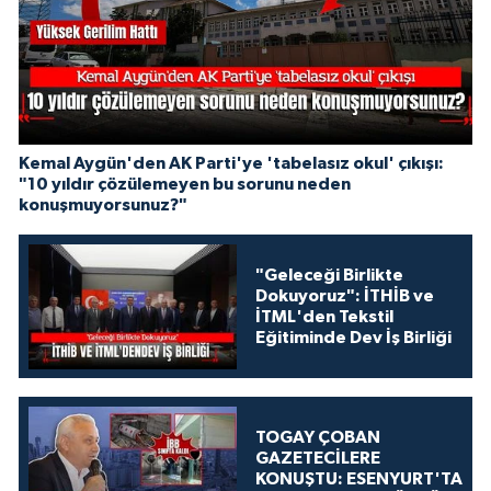
Kemal Aygün'den AK Parti'ye 'tabelasız okul' çıkışı:
"10 yıldır çözülemeyen bu sorunu neden
konuşmuyorsunuz?"
"Geleceği Birlikte
Dokuyoruz": İTHİB ve
İTML'den Tekstil
Eğitiminde Dev İş Birliği
TOGAY ÇOBAN
GAZETECİLERE
KONUŞTU: ESENYURT'TA