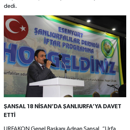
dedi.
ŞANSAL 18 NİSAN’DA ŞANLIURFA’YA DAVET
ETTİ
URFAKON Genel Başkanı Adnan Şansal, “Urfa