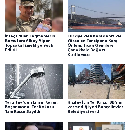
İhraç Edilen Teğmenlerin
Türkiye'den Karadeniz'de
Komutanı Albay Alper
Yükselen Tansiyona Karşı
Topsakal Emekliye Sevk
Önlem: Ticari Gemilere
Edildi
Çanakkale Boğazı
Kısıtlaması
Yargıtay'dan Emsal Karar:
Kızılay İçin Yer Krizi: İBB'nin
Boşanmada 'Ter Kokusu'
vermediği yeri Bahçelievler
Tam Kusur Sayıldı!
Belediyesi verdi