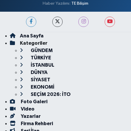
Haber Yazılımı:
TE Bilişim
Ana Sayfa
Kategoriler
GÜNDEM
TÜRKİYE
İSTANBUL
DÜNYA
SİYASET
EKONOMİ
SEÇİM 2026: İTO
Foto Galeri
Video
Yazarlar
Firma Rehberi
Seri İlan