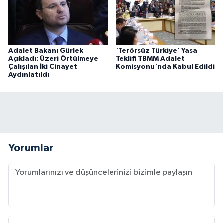
Adalet Bakanı Gürlek
'Terörsüz Türkiye' Yasa
Açıkladı: Üzeri Örtülmeye
Teklifi TBMM Adalet
Çalışılan İki Cinayet
Komisyonu'nda Kabul Edildi
Aydınlatıldı
Yorumlar