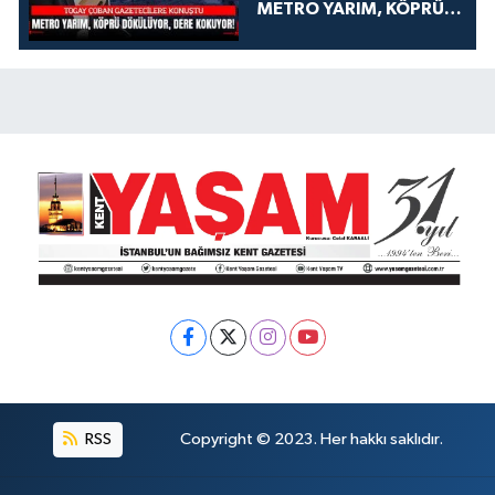
METRO YARIM, KÖPRÜ
DÖKÜLÜYOR, DERE
KOKUYOR!
RSS
Copyright © 2023. Her hakkı saklıdır.