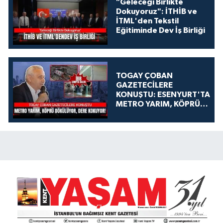
"Geleceği Birlikte
Dokuyoruz": İTHİB ve
İTML'den Tekstil
Eğitiminde Dev İş Birliği
TOGAY ÇOBAN
GAZETECİLERE
KONUŞTU: ESENYURT'TA
METRO YARIM, KÖPRÜ
DÖKÜLÜYOR, DERE
KOKUYOR!