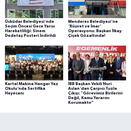
Üsküdar Belediyesi'nde
Menderes Belediyesi'ne
Seçim Öncesi Gece Yarısı
'Rüşvet ve İmar'
Hareketliliği: Sinem
Operasyonu: Başkan İlkay
Dedetaş Posteri İndirildi
Çiçek Gözaltında!
Kartal Makina Hangar Yaz
İBB Başkan Vekili Nuri
Okulu’nda Sertifika
Aslan'dan Çarpıcı Tuzla
Heyecanı
Çıkışı: "Görevimiz Birilerini
Değil, Kamu Yararını
Korumaktır"