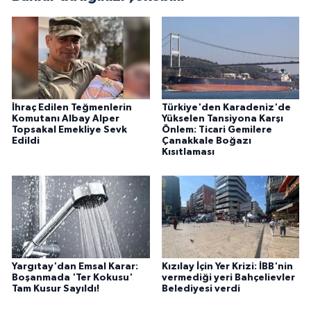
İhraç Edilen Teğmenlerin
Türkiye'den Karadeniz'de
Komutanı Albay Alper
Yükselen Tansiyona Karşı
Topsakal Emekliye Sevk
Önlem: Ticari Gemilere
Edildi
Çanakkale Boğazı
Kısıtlaması
Yargıtay'dan Emsal Karar:
Kızılay İçin Yer Krizi: İBB'nin
Boşanmada 'Ter Kokusu'
vermediği yeri Bahçelievler
Tam Kusur Sayıldı!
Belediyesi verdi