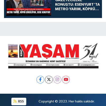
GAZETECİLERE
KONUŞTU: ESENYURT'TA
METRO YARIM, KÖPRÜ
DÖKÜLÜYOR, DERE
KOKUYOR!
RSS
Copyright © 2023. Her hakkı saklıdır.