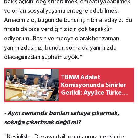
bakış açısını değiştirebilmek, empati yapabilmek
ve onları sosyal yaşama entegre edebilmek.
Amacımız o, bugün de bunun için bir aradayız. Bu
fırsatı da bize verdiğiniz için çok teşekkür
ediyorum. Basın ve medya olarak her zaman
yanımızdasınız, bundan sonra da yanımızda
olacağınızdan şüphemiz yok."
TBMM Adalet
Komisyonunda Sinirler
Gerildi: Ayyüce Türkeş
ve MHP'li Bülbül
Arasında "Pislik" ve
- Aynı zamanda bunları sahaya çıkarmak,
"Çamaşır Suyu" Kavgası
sokağa çıkartmak değil mi?
"Kesinlikle. Dezavantajlı gruplarımız içerisinde