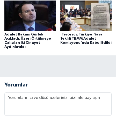
Adalet Bakanı Gürlek
'Terörsüz Türkiye' Yasa
Açıkladı: Üzeri Örtülmeye
Teklifi TBMM Adalet
Çalışılan İki Cinayet
Komisyonu'nda Kabul Edildi
Aydınlatıldı
Yorumlar