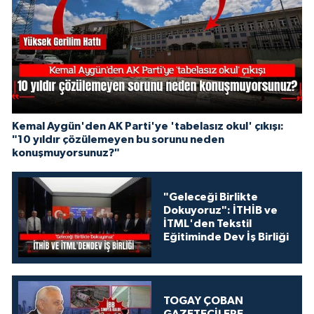
Kemal Aygün'den AK Parti'ye 'tabelasız okul' çıkışı:
"10 yıldır çözülemeyen bu sorunu neden
konuşmuyorsunuz?"
"Geleceği Birlikte
Dokuyoruz": İTHİB ve
İTML'den Tekstil
Eğitiminde Dev İş Birliği
TOGAY ÇOBAN