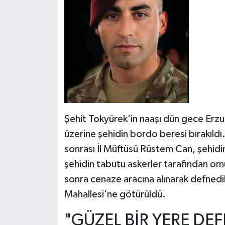
Şehit Tokyürek'in naaşı dün gece Erzur
üzerine şehidin bordo beresi bırakıldı. 
sonrası İl Müftüsü Rüstem Can, şehidi
şehidin tabutu askerler tarafından om
sonra cenaze aracına alınarak defnedil
Mahallesi'ne götürüldü.
"GÜZEL BİR YERE DE