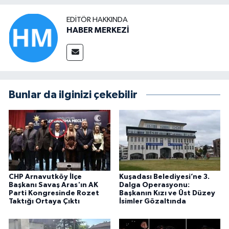
EDITÖR HAKKINDA
HABER MERKEZİ
Bunlar da ilginizi çekebilir
CHP Arnavutköy İlçe
Kuşadası Belediyesi’ne 3.
Başkanı Savaş Aras'ın AK
Dalga Operasyonu:
Parti Kongresinde Rozet
Başkanın Kızı ve Üst Düzey
Taktığı Ortaya Çıktı
İsimler Gözaltında