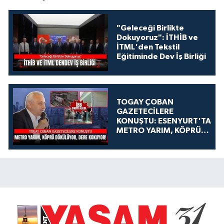
"Geleceği Birlikte
Dokuyoruz": İTHİB ve
İTML'den Tekstil
Eğitiminde Dev İş Birliği
TOGAY ÇOBAN
GAZETECİLERE
KONUŞTU: ESENYURT'TA
METRO YARIM, KÖPRÜ
DÖKÜLÜYOR, DERE
KOKUYOR!