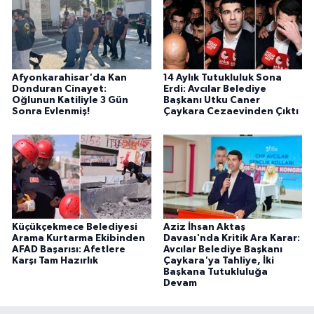
Afyonkarahisar'da Kan
14 Aylık Tutukluluk Sona
Donduran Cinayet:
Erdi: Avcılar Belediye
Oğlunun Katiliyle 3 Gün
Başkanı Utku Caner
Sonra Evlenmiş!
Çaykara Cezaevinden Çıktı
Küçükçekmece Belediyesi
Aziz İhsan Aktaş
Arama Kurtarma Ekibinden
Davası'nda Kritik Ara Karar:
AFAD Başarısı: Afetlere
Avcılar Belediye Başkanı
Karşı Tam Hazırlık
Çaykara'ya Tahliye, İki
Başkana Tutukluluğa
Devam